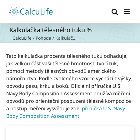
Přeskočit
na
obsah
Kalkulačka tělesného tuku %
CalcuLife
/
Pohoda
/
Kalkulač...
Tato kalkulačka procenta tělesného tuku odhaduje,
jak velkou část vaší tělesné hmotnosti tvoří tuk,
pomocí metody tělesných obvodů amerického
námořnictva. Podle zvoleného vzorce vychází z výšky,
obvodu pasu, krku a boků. Oficiální příručka U.S.
Navy Body Composition Assessment používá měření
obvodů pro orientační posouzení tělesné kompozice
a postup měření vysvětluje zde:
příručka U.S. Navy
Body Composition Assessment
.