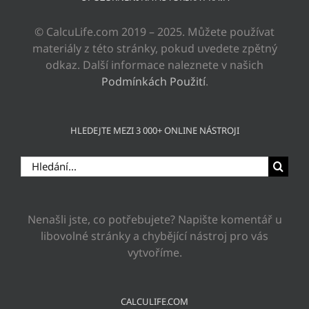
© CalcuLife.com 2019 – 2025. Můžete používat
materiály z této stránky, pokud uvedete zpětný
odkaz. Další informace naleznete v našich
Podmínkách Použití
.
HLEDEJTE MEZI 3 000+ ONLINE NÁSTROJI
Hledat:
Nenašli jste, co potřebujete? Napište komentář u
libovolné stránky a chybějící nástroj pro vás
vytvoříme.
CALCULIFE.COM