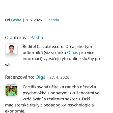
Od
Pasha
|
8. 5. 2026
|
Pohoda
O autorovi:
Pasha
Ředitel CalcuLife.com. On a jeho tým
odborníků (viz stránku
O nás
pro více
informací) vytvářejí tyto online služby pro
vás.
Recenzováno:
Olga
27. 4. 2026
Certifikovaná učitelka raného dětství a
psycholožka s bohatými zkušenostmi ve
vzdělávání a realitním sektoru. Drží
magisterské tituly z pedagogiky, psychologie a
ekonomie.