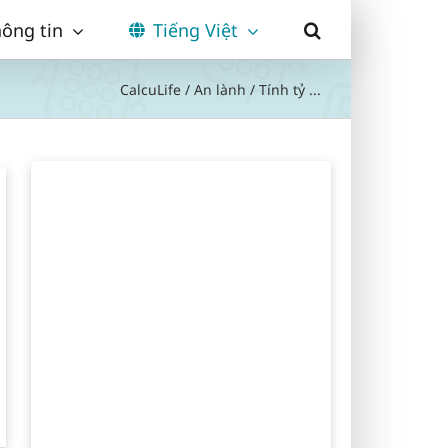
ông tin
Tiếng Việt
CalcuLife
/
An lành
/
Tính tỷ ...