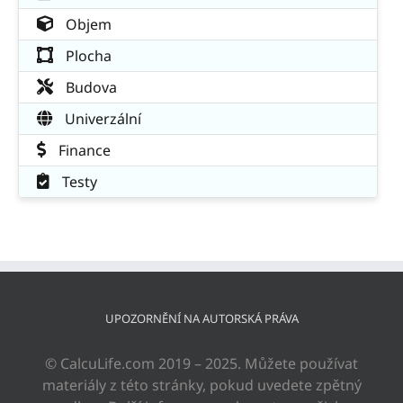
Objem
Plocha
Budova
Univerzální
Finance
Testy
UPOZORNĚNÍ NA AUTORSKÁ PRÁVA
© CalcuLife.com 2019 – 2025. Můžete používat
materiály z této stránky, pokud uvedete zpětný