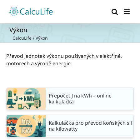
Přeskočit
na
obsah
Výkon
CalcuLife
/
Výkon
Převod jednotek výkonu používaných v elektřině,
motorech a výrobě energie
Přepočet J na kWh – online
kalkulačka
Kalkulačka pro převod koňských sil
na kilowatty