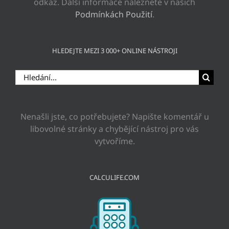
odkaz. Další informace naleznete v našich
Podmínkách Použití
.
HLEDEJTE MEZI 3 000+ ONLINE NÁSTROJI
Hledat:
Nenašli jste, co potřebujete? Napište komentář u
libovolné stránky a chybějící nástroj pro vás
vytvoříme.
CALCULIFE.COM