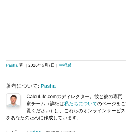
Pasha
著
|
2026年5月7日
|
幸福感
著者について:
Pasha
CalcuLife.comのディレクター。彼と彼の専門
家チーム（詳細は
私たちについて
のページをご
覧ください）は、これらのオンラインサービス
をあなたのために作成しています。