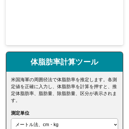
体脂肪率計算ツール
米国海軍の周囲径法で体脂肪率を推定します。各測
定値を正確に入力し、体脂肪率を計算を押すと、推
定体脂肪率、脂肪量、除脂肪量、区分が表示されま
す。
測定単位