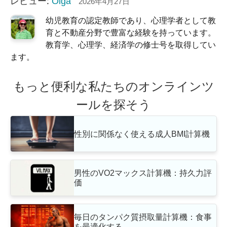
レビュー:
Olga
2026年4月27日
幼児教育の認定教師であり、心理学者として教
育と不動産分野で豊富な経験を持っています。
教育学、心理学、経済学の修士号を取得してい
ます。
もっと便利な私たちのオンラインツ
ールを探そう
性別に関係なく使える成人BMI計算機
男性のVO2マックス計算機：持久力評
価
毎日のタンパク質摂取量計算機：食事
を最適化する