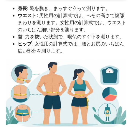
身長:
靴を脱ぎ、まっすぐ立って測ります。
ウエスト:
男性用の計算式では、へその高さで腹部
まわりを測ります。女性用の計算式では、ウエスト
のいちばん細い部分を測ります。
首:
力を抜いた状態で、喉仏のすぐ下を測ります。
ヒップ:
女性用の計算式では、腰とお尻のいちばん
広い部分を測ります。