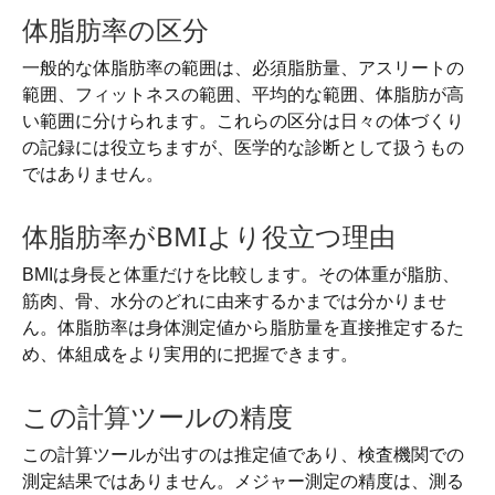
体脂肪率の区分
一般的な体脂肪率の範囲は、必須脂肪量、アスリートの
範囲、フィットネスの範囲、平均的な範囲、体脂肪が高
い範囲に分けられます。これらの区分は日々の体づくり
の記録には役立ちますが、医学的な診断として扱うもの
ではありません。
体脂肪率がBMIより役立つ理由
BMIは身長と体重だけを比較します。その体重が脂肪、
筋肉、骨、水分のどれに由来するかまでは分かりませ
ん。体脂肪率は身体測定値から脂肪量を直接推定するた
め、体組成をより実用的に把握できます。
この計算ツールの精度
この計算ツールが出すのは推定値であり、検査機関での
測定結果ではありません。メジャー測定の精度は、測る