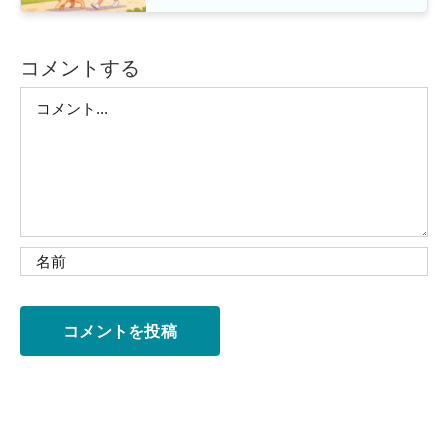
コメントする
Comment