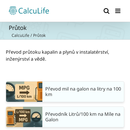
Přeskočit
na
obsah
Průtok
CalcuLife
/
Průtok
Převod průtoku kapalin a plynů v instalatérství,
inženýrství a vědě.
Převod mil na galon na litry na 100
km
Převodník Litrů/100 km na Míle na
Galon