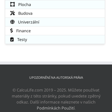
Plocha
Budova
Univerzální
Finance
Testy
UPOZORNĚNÍ NA AUTORSKÁ PRÁVA
© CalcuLife.com 2019 – 2025. Můžete používat
materiály z této stránky, pokud uvedete zpětný
odkaz. Další informace naleznete v našich
Podmínkách Použití
.