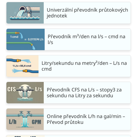
Univerzální převodník průtokových
jednotek
Převodník m³/den na l/s – cmd na
l/s
Litry/sekundu na metry³/den – L/s na
cmd
Převodník CFS na L/s – stopy3 za
sekundu na Litry za sekundu
Online převodník L/h na gal/min –
Převod průtoku