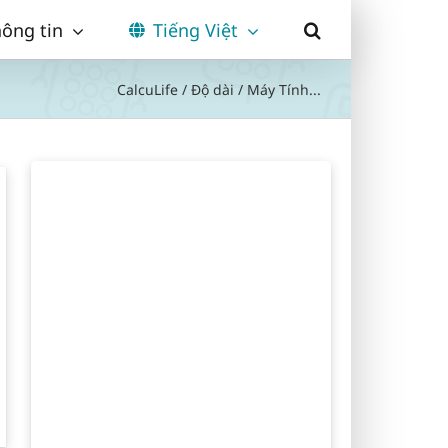
ông tin
Tiếng Việt
CalcuLife
/
Độ dài
/
Máy Tính...