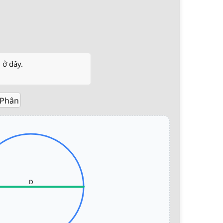
 ở đây.
 Phân
D