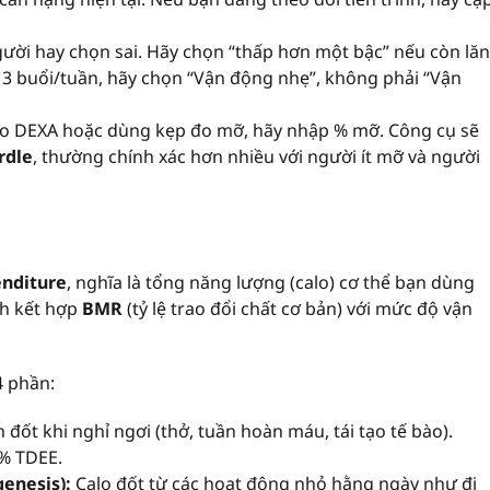
ười hay chọn sai. Hãy chọn “thấp hơn một bậc” nếu còn lăn
p 3 buổi/tuần, hãy chọn “Vận động nhẹ”, không phải “Vận
o DEXA hoặc dùng kẹp đo mỡ, hãy nhập % mỡ. Công cụ sẽ
rdle
, thường chính xác hơn nhiều với người ít mỡ và người
enditure
, nghĩa là tổng năng lượng (calo) cơ thể bạn dùng
ch kết hợp
BMR
(tỷ lệ trao đổi chất cơ bản) với mức độ vận
4 phần:
 đốt khi nghỉ ngơi (thở, tuần hoàn máu, tái tạo tế bào).
% TDEE.
enesis):
Calo đốt từ các hoạt động nhỏ hằng ngày như đi