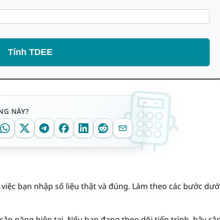
Tính TDEE
NG NÀY?
việc bạn nhập số liệu thật và đúng. Làm theo các bước dướ
cân nặng hiện tại. Nếu bạn đang theo dõi tiến trình, hãy cậ