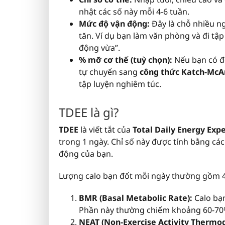
nhật các số này mỗi 4-6 tuần.
Mức độ vận động:
Đây là chỗ nhiều ng
tăn. Ví dụ bạn làm văn phòng và đi tậ
động vừa”.
% mỡ cơ thể (tuỳ chọn):
Nếu bạn có đ
tự chuyển sang
công thức Katch-McA
tập luyện nghiêm túc.
TDEE là gì?
TDEE
là viết tắt của
Total Daily Energy Exp
trong 1 ngày. Chỉ số này được tính bằng cá
động của bạn.
Lượng calo bạn đốt mỗi ngày thường gồm 
BMR (Basal Metabolic Rate):
Calo bạn
Phần này thường chiếm khoảng 60-70
NEAT (Non-Exercise Activity Thermog