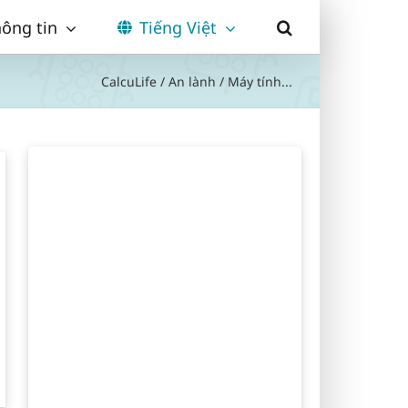
ông tin
Tiếng Việt
CalcuLife
/
An lành
/
Máy tính...