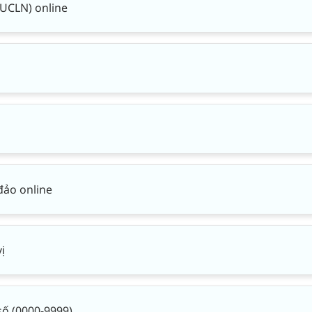
(UCLN) online
đảo online
ị
số (0000-9999)