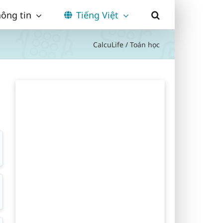
ông tin
Tiếng Việt
CalcuLife
/
Toán học