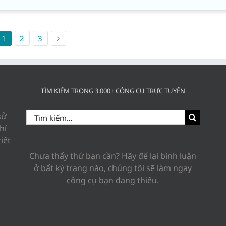
1
2
3
TÌM KIẾM TRONG 3.000+ CÔNG CỤ TRỰC TUYẾN
Search
sử
for:
hỉ
iết
Chưa thấy thứ bạn cần? Hãy để lại bình luận
ở bất kỳ trang nào, chúng tôi sẽ làm ngay
công cụ bạn đang thiếu.