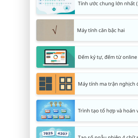
Tính ước chung lớn nhất 
Máy tính căn bậc hai
Đếm ký tự, đếm từ online
Máy tính ma trận nghịch 
Trình tạo tổ hợp và hoán v
Tạo số ngẫu nhiên 4 chữ 