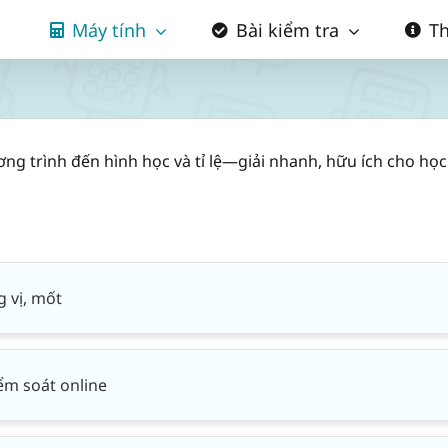
Máy tính
Bài kiểm tra
Th
ơng trình đến hình học và tỉ lệ—giải nhanh, hữu ích cho học
g vị, mốt
ểm soát online