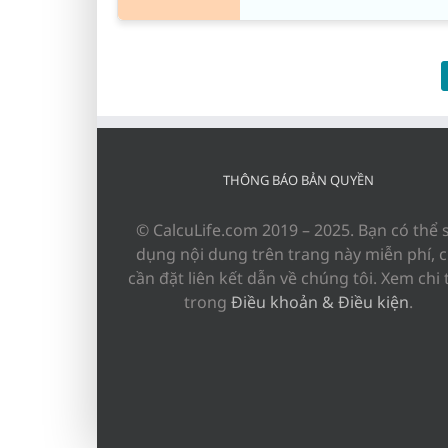
THÔNG BÁO BẢN QUYỀN
© CalcuLife.com 2019 – 2025. Bạn có thể 
dụng nội dung trên trang này miễn phí, c
cần đặt liên kết dẫn về chúng tôi. Xem chi t
trong
Điều khoản & Điều kiện
.