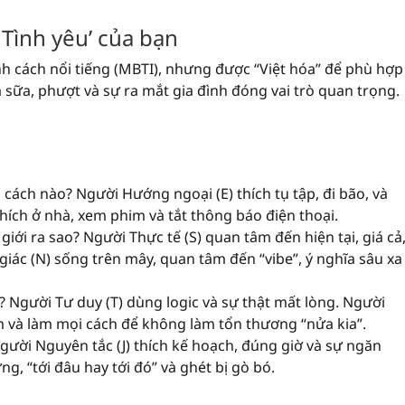
Tình yêu’ của bạn
nh cách nổi tiếng (MBTI), nhưng được “Việt hóa” để phù hợp
à sữa, phượt và sự ra mắt gia đình đóng vai trò quan trọng.
cách nào? Người Hướng ngoại (E) thích tụ tập, đi bão, và
hích ở nhà, xem phim và tắt thông báo điện thoại.
iới ra sao? Người Thực tế (S) quan tâm đến hiện tại, giá cả
iác (N) sống trên mây, quan tâm đến “vibe”, ý nghĩa sâu xa
m? Người Tư duy (T) dùng logic và sự thật mất lòng. Người
m và làm mọi cách để không làm tổn thương “nửa kia”.
ười Nguyên tắc (J) thích kế hoạch, đúng giờ và sự ngăn
g, “tới đâu hay tới đó” và ghét bị gò bó.