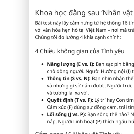
Khoa học đằng sau ‘Nhân vật 
Bài test này lấy cảm hứng từ hệ thống 16 tí
với văn hóa hẹn hò tại Việt Nam – nơi mà tr
Chúng tôi đo lường 4 khía cạnh chính:
4 Chiều không gian của Tình yêu
Năng lượng (E vs. I):
Bạn sạc pin bằng 
chỗ đông người. Người Hướng nội (I) t
Thông tin (S vs. N):
Bạn nhìn nhận thế g
và những gì sờ nắm được. Người Trực g
và tương lai xa vời.
Quyết định (T vs. F):
Lý trí hay Con ti
Cảm xúc (F) dùng sự đồng cảm, trái ti
Lối sống (J vs. P):
Bạn sống thế nào? Ng
nắp. Người Linh hoạt (P) thích ngẫu hứn