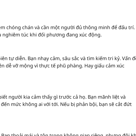
 thèm chóng chán và cần một người đủ thông minh để đấu trí.
iếu nghiêm túc khi đối phương đang xúc động.
n tự diễn. Bạn nhạy cảm, sâu sắc và tìm kiếm tri kỷ. Vấn đ
nên dễ vỡ mộng vì thực tế phũ phàng. Hay giấu cảm xúc
biết người kia cảm thấy gì trước cả họ. Bạn mãnh liệt và
đến mức không ai với tới. Nếu bị phản bội, bạn sẽ cắt đứt
. Bạn thoải mái và tôn trọng không gian riêng, nhưng đôi kh