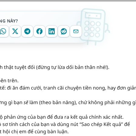
NG NÀY?
h thật tuyệt đối (đừng tự lừa dối bản thân nhé!).
ên trên.
tế: đi ăn đám cưới, tranh cãi chuyện tiền nong, hay đơn giả
ững gì bạn
sẽ
làm (theo bản năng), chứ không phải những g
ộ phản ứng của bạn để đưa ra kết quả chính xác nhất.
ồ sơ tính cách của bạn và dùng nút “Sao chép Kết quả” để
 hội chị em để cùng bàn luận.