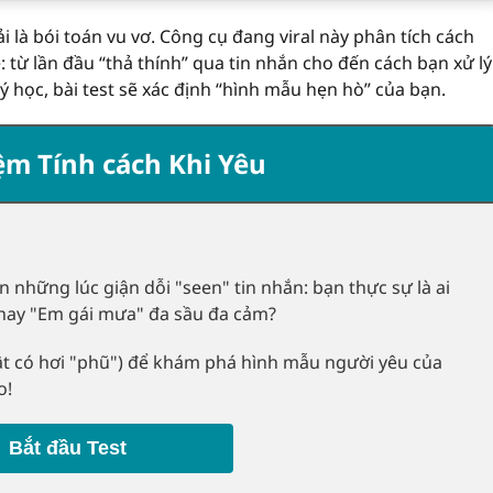
 là bói toán vu vơ. Công cụ đang viral này phân tích cách
 từ lần đầu “thả thính” qua tin nhắn cho đến cách bạn xử lý
ý học, bài test sẽ xác định “hình mẫu hẹn hò” của bạn.
ệm Tính cách Khi Yêu
n những lúc giận dỗi "seen" tin nhắn: bạn thực sự là ai
" hay "Em gái mưa" đa sầu đa cảm?
thật có hơi "phũ") để khám phá hình mẫu người yêu của
o!
Bắt đầu Test