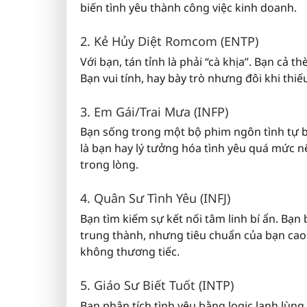
biến tình yêu thành công việc kinh doanh.
2. Kẻ Hủy Diệt Romcom (ENTP)
Với bạn, tán tỉnh là phải “cà khịa”. Bạn cả
Bạn vui tính, hay bày trò nhưng đôi khi th
3. Em Gái/Trai Mưa (INFP)
Bạn sống trong một bộ phim ngôn tình tự biê
là bạn hay lý tưởng hóa tình yêu quá mức 
trong lòng.
4. Quân Sư Tình Yêu (INFJ)
Bạn tìm kiếm sự kết nối tâm linh bí ẩn. Bạn 
trung thành, nhưng tiêu chuẩn của bạn cao 
không thương tiếc.
5. Giáo Sư Biết Tuốt (INTP)
Bạn phân tích tình yêu bằng logic lạnh lùng