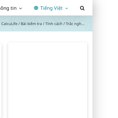
ông tin
Tiếng Việt
CalcuLife
/
Bài kiểm tra
/
Tính cách
/
Trắc ngh...