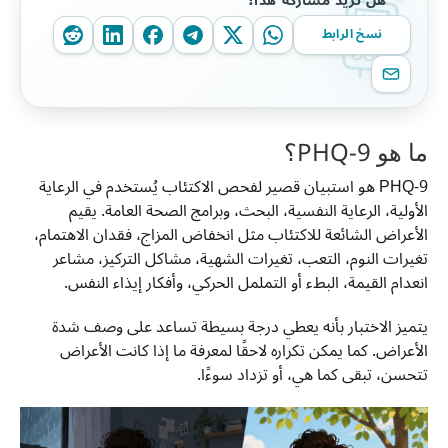
هل تريد مشاركة هذا؟
نسخ الرابط
ما هو PHQ-9؟
PHQ-9 هو استبيان قصير لفحص الاكتئاب يُستخدم في الرعاية
الأولية، الرعاية النفسية، البحث، وبرامج الصحة العامة. يقيم
الأعراض الشائعة للاكتئاب مثل انخفاض المزاج، فقدان الاهتمام،
تغيرات النوم، التعب، تغيرات الشهية، مشاكل التركيز، مشاعر
انعدام القيمة، البطء أو التململ الحركي، وأفكار إيذاء النفس.
يتميز الاختبار بأنه يعطي درجة بسيطة تساعد على وصف شدة
الأعراض. كما يمكن تكراره لاحقًا لمعرفة ما إذا كانت الأعراض
تتحسن، تبقى كما هي، أو تزداد سوءًا.