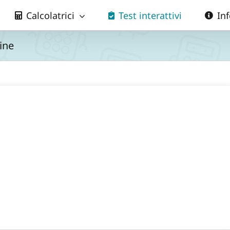
Calcolatrici
Test interattivi
In
ine