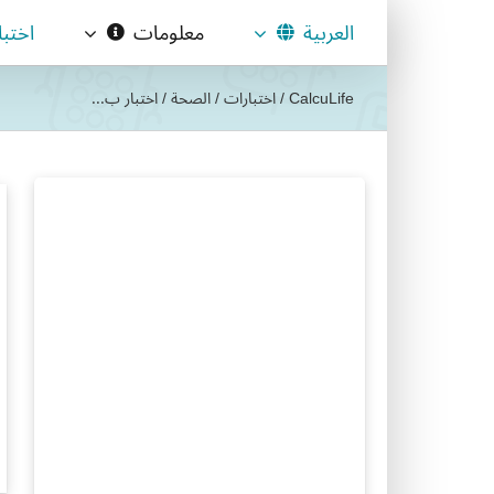
Ski
العربية
معلومات
اختب
t
conten
CalcuLife
/
اختبارات
/
الصحة
/
اختبار ب...