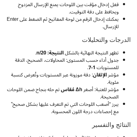
قفل إدخال مؤقت بين اللوحات يمنع الإرسال المزدوج
ويحافظ على دقة التوقيت.
يمكنك إدخال الرقم من لوحة المفاتيح ثم الضغط على Enter
للإرسال.
الدرجات والتحليلات
تظهر النتيجة النهائية بالشكل
النتيجة: n/20
.
جدول أداء حسب المستوى: المحاولات، الصحيح، الدقة
للمستويات
1-7
.
مؤشر
الإتقان
: دقة موزونة عبر المستويات وتُعرض كنسبة
مئوية.
مؤشر للعتبة: أصغر
Δh مُقاس
تم حله بنجاح ضمن اللوحات
الصحيحة.
يبرز “أصعب اللوحات التي تم التعرف عليها بشكل صحيح”
مع إحصاءات درجة اللون المحسوبة.
النتائج والتفسير