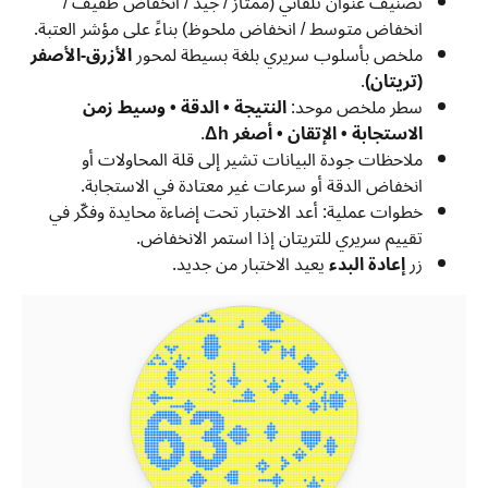
تصنيف عنوان تلقائي (ممتاز / جيد / انخفاض طفيف /
انخفاض متوسط / انخفاض ملحوظ) بناءً على مؤشر العتبة.
ملخص بأسلوب سريري بلغة بسيطة لمحور
الأزرق-الأصفر
(تريتان)
.
سطر ملخص موحد:
النتيجة • الدقة • وسيط زمن
الاستجابة • الإتقان • أصغر Δh
.
ملاحظات جودة البيانات تشير إلى قلة المحاولات أو
انخفاض الدقة أو سرعات غير معتادة في الاستجابة.
خطوات عملية: أعد الاختبار تحت إضاءة محايدة وفكّر في
تقييم سريري للتريتان إذا استمر الانخفاض.
زر
إعادة البدء
يعيد الاختبار من جديد.