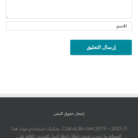
إشعار حقوق النشر
© ‎CalcuLife.com‎ 2019 – 2025. يمكنك استخدام مواد هذا
الموقع ما دمت تضع رابطًا راجعًا إلينا. للمزيد، اطّلع على