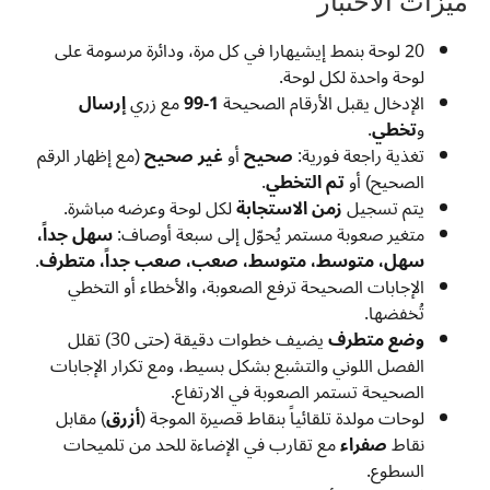
ميزات الاختبار
20 لوحة بنمط إيشيهارا في كل مرة، ودائرة مرسومة على
لوحة واحدة لكل لوحة.
الإدخال يقبل الأرقام الصحيحة
1-99
مع زري
إرسال
و
تخطي
.
تغذية راجعة فورية:
صحيح
أو
غير صحيح
(مع إظهار الرقم
الصحيح) أو
تم التخطي
.
يتم تسجيل
زمن الاستجابة
لكل لوحة وعرضه مباشرة.
متغير صعوبة مستمر يُحوّل إلى سبعة أوصاف:
سهل جداً،
سهل، متوسط، متوسط، صعب، صعب جداً، متطرف
.
الإجابات الصحيحة ترفع الصعوبة، والأخطاء أو التخطي
تُخفضها.
وضع متطرف
يضيف خطوات دقيقة (حتى 30) تقلل
الفصل اللوني والتشبع بشكل بسيط، ومع تكرار الإجابات
الصحيحة تستمر الصعوبة في الارتفاع.
لوحات مولدة تلقائياً بنقاط قصيرة الموجة (
أزرق
) مقابل
نقاط
صفراء
مع تقارب في الإضاءة للحد من تلميحات
السطوع.