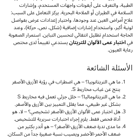
الطبية، والتعرف على أيقونات واجهات المستخدم، وإشارات
السلامة في الطيران أو الملاحة البحرية. يركز التعامل على السبب:
علاج أمراض العين عند وجودها، واختيار إعدادات عرض بفواصل
لونية أكبر، واستخدام إشارات إضافية (شكل، نص، حركة)، وعند
الحاجة استخدام تظليل انتقائي لتحسين التباين. استمرار الصعوبة
في
اختبار عمى الألوان للتريتان
يستدعي تقييماً لدى مختص
رعاية العيون.
الأسئلة الشائعة
ما هي التريتانوبيا؟ – هي اضطراب في رؤية الأزرق-الأصفر
ينتج عن غياب مخاريط S.
ما هي التريتانوماليا؟ – خلل جزئي تعمل فيه مخاريط S
بشكل غير طبيعي، مما يقلل التمييز بين الأزرق والأصفر.
هل اختبار عمى الألوان الأزرق-الأصفر تشخيصي؟ – لا، هو
أداة فحص فقط. يلزم إجراء اختبارات سريرية للتشخيص.
ما مدى ندرة ضعف الأزرق-الأصفر؟ – هو أندر بكثير من
ضعف الأحمر-الأخضر ويصيب نسبة صغيرة جداً من السكان.