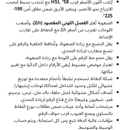
يُثبّت اللون الأصفر قرب
58° HSL
مع تذبذب بسيط لتجنب
الانزياح نحو الأخضر، ويتغير الأزرق ضمن نطاق آمن
190-
.
225°
الصعوبة تُغيّر
الفصل اللوني المقصود (Δh)
، وأصعب
اللوحات تقترب من أصغر Δh مع الحفاظ على تقارب
الإضاءة.
يقل التشبع مع زيادة الصعوبة، وتُحافظ الخلفية والرقم على
تشبع متقارب لزيادة التحدي.
يقل حجم خط الرقم على اللوحة مع زيادة الصعوبة.
اهتزاز موضعي مضبوط يُبقي الأرقام داخل الدائرة مع تغيير
مكانها.
شبكة النقاط تستخدم تبليطاً بأحجام متعددة مع توزيع
عشوائي للكتل وحدود للتداخل لمحاكاة لوحات إيشيهارا.
تُضاف أشكال عشوائية (مثل حلقة، باك مان، ترس، برسيم،
قمر، شيفرون وغيرها) خارج قناع الرقم لزيادة التحدي.
مرشحات أنماط وأخذ عينات ضمن نطاقات يوزع النقاط
بالتساوي ويمنع العيوب قرب حواف الرقم.
مؤقتات عالية الدقة تتبع زمن كل استجابة، ويتم حساب
الوسيط والمتوسط.