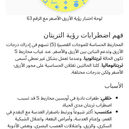
لوحة اختبار رؤية الأزرق-الأصفر مع الرقم 63
فهم اضطرابات رؤية التريتان
المخاريط الحساسة للموجات القصيرة (S) تسهم في إدراك درجات
الأزرق وتدعم التباين بين الأزرق والأصفر. عند غياب مخاريط S
تكون الحالة
تريتانوبيا
، وعندما تعمل بشكل غير نمطي تُسمى
تريتانوماليا
. كلتا الحالتين تقللان الحساسية على محور الأزرق-
الأصفر ولكن بدرجات مختلفة.
الأسباب
خلقي
: طفرات نادرة في أوبسين مخاريط S قد تسبب
اضطراب تريتان مدى الحياة.
مكتسب
: أكثر شيوعاً ويرتبط باصفرار العدسة مع التقدم في
العمر، وإعتام العدسة، وأمراض البقعة، واعتلال الشبكية
السكري، والزرق، واعتلالات العصب البصري، وبعض الأدوية