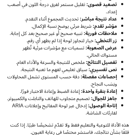
تصعيد قصوى:
تقليل مستمر لفرق درجة اللون في أصعب
إعداد.
عداد نتيجة مباشر:
تحديث المجموع أثناء التقدم.
مؤشر تقدم:
شريط مرئي يوضح نسبة الإكمال.
ملاحظات فورية:
تنبيه صحيح أو غير صحيح بعد كل إجابة.
زر التخطي:
خيار لتجاوز لوحة إذا لم يظهر أي رقم.
عرض الصعوبة:
تسميات مع مؤشرات مرئية تُظهر
مستواك الحالي.
تفصيل النتائج:
ملخص للنتيجة والسرعة والأداء العام.
نص تفسيري:
سياق تعليمي لفهم ما تعنيه النتيجة.
إحصاءات مفصلة:
دقة حسب المستوى تشمل المحاولات
ونِسَب النجاح.
إعادة بنقرة واحدة:
إعادة الضبط وإعادة الاختبار فورًا.
جاهز للجوال:
تصميم متجاوب للهاتف والتابلت والكمبيوتر.
إتاحة الوصول:
إدخال عبر لوحة المفاتيح وإعلانات ARIA
لقارئات الشاشة.
هذه الأداة للتوعية والتعليم فقط ولا تقدّم تشخيصًا طبيًا. إذا كنت
قلقًا بشأن نتائجك، فاستشر مختصًا في رعاية العيون.