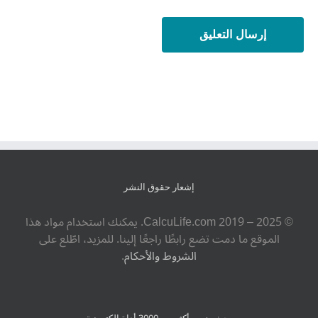
إشعار حقوق النشر
© ‎CalcuLife.com‎ 2019 – 2025. يمكنك استخدام مواد هذا
الموقع ما دمت تضع رابطًا راجعًا إلينا. للمزيد، اطّلع على
الشروط والأحكام
.
بحث ضمن أكثر من 3000 أداة إلكترونية