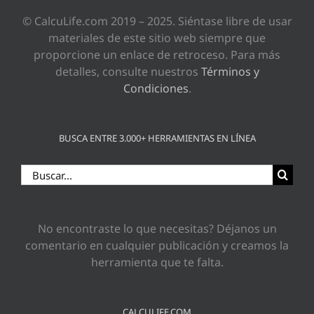
© CalcuLife.com 2019 – 2025. Siéntase libre de usar
materiales de este sitio web siempre que
proporcione un enlace de retroceso. Para más
detalles, consulte nuestros
Términos y
Condiciones
.
BUSCA ENTRE 3.000+ HERRAMIENTAS EN LÍNEA
Buscar:
No encontraste lo que necesitas? Déjanos un
comentario en cualquier publicación y creamos la
herramienta que te falta.
CALCULIFE.COM