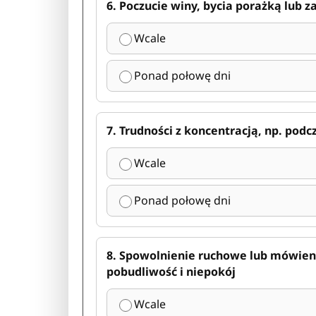
6. Poczucie winy, bycia porażką lub 
Wcale
Ponad połowę dni
7. Trudności z koncentracją, np. podc
Wcale
Ponad połowę dni
8. Spowolnienie ruchowe lub mówien
pobudliwość i niepokój
Wcale