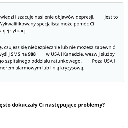
dzi i szacuje nasilenie objawów depresji. Jest to
. Wykwalifikowany specjalista może pomóc Ci
wojej sytuacji.
 czujesz się niebezpiecznie lub nie możesz zapewnić
wyślij SMS na
988
w USA i Kanadzie, wezwij służby
zego szpitalnego oddziału ratunkowego. Poza USA i
numerem alarmowym lub linią kryzysową.
często dokuczały Ci następujące problemy?