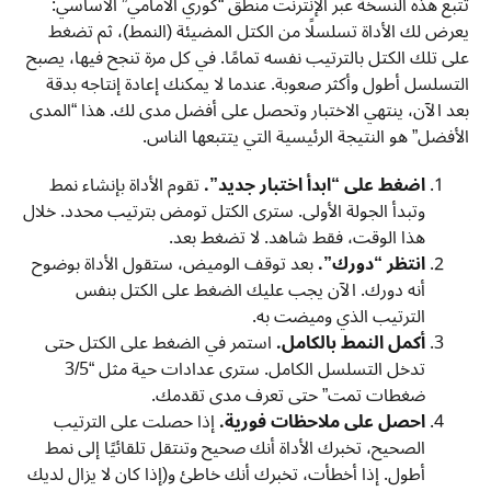
تتبع هذه النسخة عبر الإنترنت منطق “كوري الأمامي” الأساسي:
يعرض لك الأداة تسلسلًا من الكتل المضيئة (النمط)، ثم تضغط
على تلك الكتل بالترتيب نفسه تمامًا. في كل مرة تنجح فيها، يصبح
التسلسل أطول وأكثر صعوبة. عندما لا يمكنك إعادة إنتاجه بدقة
بعد الآن، ينتهي الاختبار وتحصل على أفضل مدى لك. هذا “المدى
الأفضل” هو النتيجة الرئيسية التي يتتبعها الناس.
اضغط على “ابدأ اختبار جديد”.
تقوم الأداة بإنشاء نمط
وتبدأ الجولة الأولى. سترى الكتل تومض بترتيب محدد. خلال
هذا الوقت، فقط شاهد. لا تضغط بعد.
انتظر “دورك”.
بعد توقف الوميض، ستقول الأداة بوضوح
أنه دورك. الآن يجب عليك الضغط على الكتل بنفس
الترتيب الذي وميضت به.
أكمل النمط بالكامل.
استمر في الضغط على الكتل حتى
تدخل التسلسل الكامل. سترى عدادات حية مثل “3/5
ضغطات تمت” حتى تعرف مدى تقدمك.
احصل على ملاحظات فورية.
إذا حصلت على الترتيب
الصحيح، تخبرك الأداة أنك صحيح وتنتقل تلقائيًا إلى نمط
أطول. إذا أخطأت، تخبرك أنك خاطئ و(إذا كان لا يزال لديك