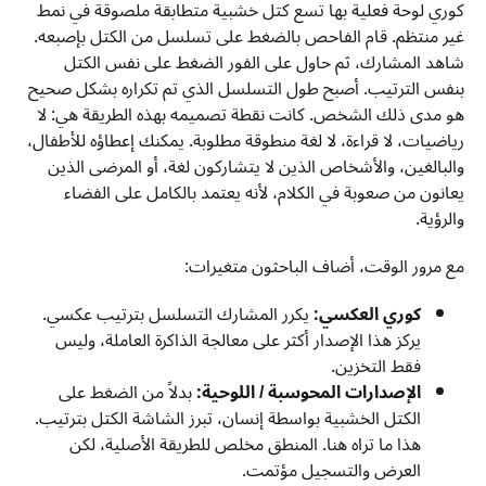
كوري لوحة فعلية بها تسع كتل خشبية متطابقة ملصوقة في نمط
غير منتظم. قام الفاحص بالضغط على تسلسل من الكتل بإصبعه.
شاهد المشارك، ثم حاول على الفور الضغط على نفس الكتل
بنفس الترتيب. أصبح طول التسلسل الذي تم تكراره بشكل صحيح
هو مدى ذلك الشخص. كانت نقطة تصميمه بهذه الطريقة هي: لا
رياضيات، لا قراءة، لا لغة منطوقة مطلوبة. يمكنك إعطاؤه للأطفال،
والبالغين، والأشخاص الذين لا يتشاركون لغة، أو المرضى الذين
يعانون من صعوبة في الكلام، لأنه يعتمد بالكامل على الفضاء
والرؤية.
مع مرور الوقت، أضاف الباحثون متغيرات:
كوري العكسي:
يكرر المشارك التسلسل بترتيب عكسي.
يركز هذا الإصدار أكثر على معالجة الذاكرة العاملة، وليس
فقط التخزين.
الإصدارات المحوسبة / اللوحية:
بدلاً من الضغط على
الكتل الخشبية بواسطة إنسان، تبرز الشاشة الكتل بترتيب.
هذا ما تراه هنا. المنطق مخلص للطريقة الأصلية، لكن
العرض والتسجيل مؤتمت.