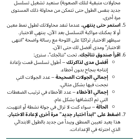
محاولات متبقية لتلك الصعوبة) ستعيد تشغيل تسلسل
جديد بنفس الطول حتى تتمكن من محاولة ذلك المستوى
مرة أخرى.
استمر حتى ينتهي.
عندما تنفد محاولاتك لطول نمط معين
أو لا يمكنك مواكبة التسلسل بعد الآن، ينتهي الاختبار.
سيظهر الاختبار تراكبًا على اللوحة مع رسالة واضحة “انتهى
الاختبار” ومدى أفضل لك حتى الآن.
اقرأ صندوق نتائجك.
تحت “نتائجك”، سترى:
أفضل مدى لذاكرتك
– أطول تسلسل قمت بإعادة
إنتاجه بنجاح بدون أخطاء.
إجمالي الجولات الصحيحة
– عدد الجولات التي
نجحت فيها بشكل مثالي.
إجمالي الأخطاء
– عدد الأخطاء في ترتيب الضغطات
التي تم اكتشافها بشكل عام.
الحالة
– سواء كنت لا تزال في جولة نشطة أو انتهيت.
اضغط على “ابدأ اختبار جديد” مرة أخرى لإعادة الاختبار.
هذا يعيد تعيين المنطق ويبدأ من جديد بالطول الابتدائي
الذي اخترته في الإعدادات.