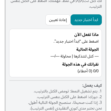
لك كتل تت闪闪 في نمط. مهمتك: اضغط على الكتل بنفس
الترتيب.
ابدأ اختبار جديد
إعادة تعيين
ماذا تفعل الآن
اضغط على “ابدأ اختبار جديد”.
الجولة الحالية
—
كتل لتتذكرها | محاولة
—
/
—
نقراتك في هذه الجولة
0
/
0
(
0
أخطاء)
كيف يعمل:
1. يتم تشغيل النمط: تومض الكتل بالترتيب.
2. دورك: اضغط على الكتل بنفس الترتيب.
3. إذا كنت صحيحًا، ستصبح الجولة التالية أطول.
نحن نختبر
مدى كوري التقليدي
(نفس الترتيب).