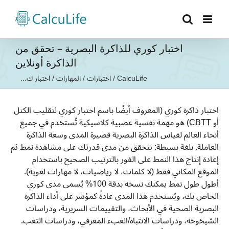
Ski
t
conten
اختبار كوري للذاكرة البصرية – تحقق من
الذاكرة أونلاين
CalcuLife
/
اختبارات
/
المهارات
/
اختبار ك...
اختبار ذاكرة كوري (المعروف أيضًا باسم اختبار كوري لتقليب الكتل
أو CBTT) هو مهمة نفسية عصبية كلاسيكية تُستخدم في جميع
أنحاء العالم لقياس الذاكرة البصرية قصيرة المدى وسعة الذاكرة
العاملة. بلغة بسيطة: يتحقق من مدى قدرتك على مشاهدة نمط ثم
إعادة إنتاج هذا النمط على الفور بالترتيب الصحيح باستخدام
الموقع المكاني فقط (لا كلمات، لا رياضيات، لا مهارات لغوية).
أطول طول نمط يمكنك نسخه بدقة 100% يُسمى مدى كوري
الخاص بك، ويُستخدم هذا المدى عادةً كمؤشر على أداء الذاكرة
البصرية الصحية في الأبحاث، والتقييمات السريرية، ودراسات
الشيخوخة، ودراسات الانتباه/العبء المعرفي، ودراسات التعب.