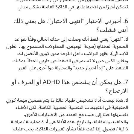
تتمكن أخيرًا من الاحتفاظ بها في الذاكرة العاملة بشكل مثالي.
6. أخبرني الاختبار “انتهى الاختبار”. هل يعني ذلك
أنني فشلت؟
لا. “انتهى” يعني فقط أنك وصلت إلى حدك الحالي وفقًا لقواعد
الصعوبة المختارة (سرعة الوميض، المحاولات المسموح بها، الطول
الابتدائي). يظهر التراكب داخل اللوحة مدى كوري الأفضل لك
ويغلق الكتل حتى لا تستمر في الضغط عن طريق الخطأ. يمكنك
الضغط على “ابدأ اختبار جديد” والمحاولة مرة أخرى على الفور.
7. هل يمكن أن يشخص هذا ADHD أو الخرف أو
الارتجاج؟
لا. هذه ليست أداة تشخيص طبية. غالبًا ما يتم
تضمين
مهمة كوري
الحقيقية في التقييمات النفسية العصبية الكاملة، لكن الأطباء
يفسرونها جنبًا إلى جنب مع العديد من الاختبارات الأخرى،
والخلفية، والمقابلة، والتاريخ. هذه الأداة هي أداة ممارسة / مراقبة
ذاتية / فضول. إذا كنت قلقًا بشأن تغييرات الذاكرة، يجب عليك