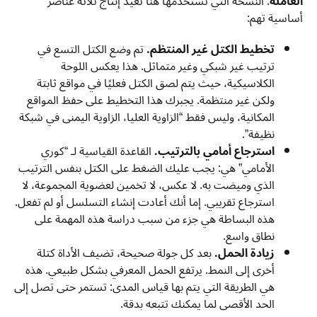
العاملة
. النسخة التي تستخدمها هنا تعيد إنتاج ثلاثة عناصر
أساسية تهم:
تخطيط الكتل غير المنتظم.
تم وضع الكتل التسع في
ترتيب غير شبكي وغير متماثل. هذا يعكس اللوحة
الكلاسيكية، حيث يتم لصق الكتل فعليًا في مواقع ثابتة
ولكن غير منتظمة. يجبرك هذا التخطيط على حفظ المواقع
المكانية، وليس فقط “الزاوية العليا، الزاوية اليمنى في شبكة
نظيفة”.
استرجاع أمامي بالترتيب.
القاعدة القياسية لـ “كوري
الأمامي” هي: يجب عليك الضغط على الكتل بنفس الترتيب
الذي وميضت به. لا عكس، لا تخمين لعضوية المجموعة، لا
استرجاع تقريبي. إما أنك أعادت إنشاء التسلسل أو لم تفعل.
هذه البساطة هي جزء من سبب دراسة هذه المهمة على
نطاق واسع.
زيادة الحمل.
بعد كل جولة صحيحة، تضيف الأداة كتلة
أخرى إلى النمط. يرتفع الحمل المعرفي بشكل طبيعي. هذه
هي الطريقة التي يتم بها قياس المدى: تستمر حتى تصل إلى
الحد الأقصى لما يمكنك تتبعه بدقة.