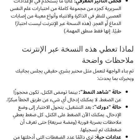
فحص التأثير المعرفي:
غالبًا ما يُستخدم في الإعدادات
السريرية كجزء من مجموعة كاملة من اختبارات علم النفس
العصبي للنظر في الذاكرة والانتباه وأنواع معينة من إصابات
الدماغ أو العجز. (هذه النسخة عبر الإنترنت ليست اختبارًا
طبيًا. إنها فقط منطق المهمة.)
لماذا تعطي هذه النسخة عبر الإنترنت
ملاحظات واضحة
تم بناء الواجهة لتعمل مثل مختبر بشري حقيقي يجلس بجانبك
ويخبرك بما يحدث:
حالة “شاهد النمط”:
بينما تومض الكتل، تكون محجوزًا
عن الضغط. لا يمكنك إدخال أي شيء عن طريق الخطأ مبكرًا.
حالة “دورك”:
بعد التشغيل، يتحول الاختبار إلى وضع
الإدخال. يمكنك الآن الضغط على الكتل. كل ضغط يعطي
ملاحظات بصرية فورية (ومضة سريعة) حتى تعرف أن
ضغطتك تم تسجيلها.
عدادات حية:
ترى دائمًا عدد الضغطات التي أدخلتها من