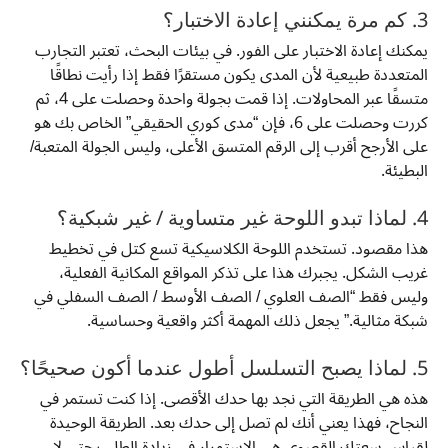
3. كم مرة يمكنني إعادة الاختبار؟
يمكنك إعادة الاختبار على الفور. في بيئات البحث، تعتبر التجارب
المتعددة طبيعية لأن المدى يكون مستقرًا فقط إذا رأيت نطاقًا
متسقًا عبر المحاولات. إذا قمت بجولة واحدة وحصلت على 4، ثم
كررت وحصلت على 6، فإن “مدى كوري الحقيقي” الخاص بك هو
على الأرجح أقرب إلى الرقم المتسق الأعلى، وليس الجولة المتعبة/
البطيئة.
4. لماذا تبدو اللوحة غير متساوية / غير شبكية؟
هذا مقصود. تستخدم اللوحة الكلاسيكية تسع كتل في تخطيط
غريب الشكل. يجبرك هذا على تذكر المواقع المكانية الفعلية،
وليس فقط “الصف العلوي / الصف الأوسط / الصف السفلي في
شبكة مثالية.” يجعل ذلك المهمة أكثر واقعية وحساسية.
5. لماذا يصبح التسلسل أطول عندما أكون صحيحًا؟
هذه هي الطريقة التي نجد بها حدك الأقصى. إذا كنت تستمر في
النجاح، فهذا يعني أنك لم تصل إلى حدك بعد. الطريقة الوحيدة
لقياس سعتك القصوى هي الاستمرار في زيادة الطلب حتى لا