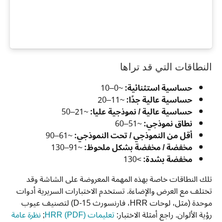
النطاقات التي قد تراها
حساسية استثنائية:
~0–10
حساسية عالية جدًا:
~11–20
حساسية عالية / نموذجية عليا:
~21–50
نطاق نموذجي:
~51–60
أقل من النموذجي / تحت النموذجي:
~61–90
مخفضة / مخفضة بشكل ملحوظ:
~91–130
مخفضة بشدة:
>130
تلك النطاقات خاصة بهذه المهمة المعروضة على الشاشة وقد
تختلف مع العرض والإضاءة. تستخدم الاختبارات السريرية أدوات
موحدة (مثل، لوحات HRR، فارنسورث D-15) لتصنيف عيوب
رؤية الألوان. راجع أمثلة الاختبار:
تعليمات HRR (PDF)
;
نظرة عامة