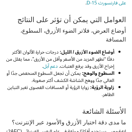
على فارنسورث D-15
.
العوامل التي يمكن أن تؤثر على النتائج
أوضاع العرض، فلاتر الضوء الأزرق، السطوع،
المسافة
أوضاع الضوء الأزرق / الليل:
درجات حرارة الألوان الأكثر
دفئًا “تظهر المزيد من الأصفر وأقل من الأزرق”، مما يقلل من
إخراج الأزرق وقد يرفع العتبات.
دعم آبل
.
السطوع والوهج:
يمكن أن تجعل السطوع المنخفض جدًا أو
العالي جدًا ووهج الشاشة الكشف أكثر صعوبة.
زاوية الرؤية:
زوايا الرؤية أو المسافات القصوى تغير التباين
الظاهر.
الأسئلة الشائعة
ما مدى دقة اختبار الأزرق والأسود عبر الإنترنت؟
إنه
فحص
. يستخدم أفكارًا موثقة في علم النفس الفيزيائي (2AFC؛