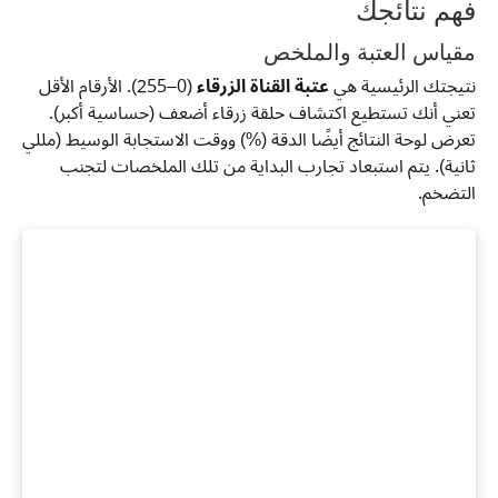
فهم نتائجك
مقياس العتبة والملخص
نتيجتك الرئيسية هي
عتبة القناة الزرقاء
(0–255). الأرقام الأقل
تعني أنك تستطيع اكتشاف حلقة زرقاء أضعف (حساسية أكبر).
تعرض لوحة النتائج أيضًا الدقة (%) ووقت الاستجابة الوسيط (مللي
ثانية). يتم استبعاد تجارب البداية من تلك الملخصات لتجنب
التضخم.