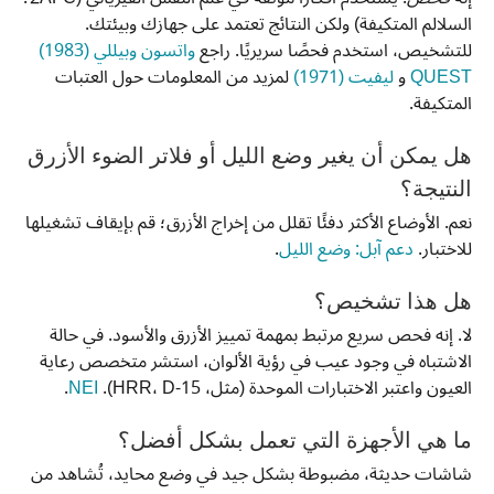
السلالم المتكيفة) ولكن النتائج تعتمد على جهازك وبيئتك.
للتشخيص، استخدم فحصًا سريريًا. راجع
واتسون وبيللي (1983)
QUEST
و
ليفيت (1971)
لمزيد من المعلومات حول العتبات
المتكيفة.
هل يمكن أن يغير وضع الليل أو فلاتر الضوء الأزرق
النتيجة؟
نعم. الأوضاع الأكثر دفئًا تقلل من إخراج الأزرق؛ قم بإيقاف تشغيلها
للاختبار.
دعم آبل: وضع الليل
.
هل هذا تشخيص؟
لا. إنه فحص سريع مرتبط بمهمة تمييز الأزرق والأسود. في حالة
الاشتباه في وجود عيب في رؤية الألوان، استشر متخصص رعاية
العيون واعتبر الاختبارات الموحدة (مثل، HRR، D-15).
NEI
.
ما هي الأجهزة التي تعمل بشكل أفضل؟
شاشات حديثة، مضبوطة بشكل جيد في وضع محايد، تُشاهد من