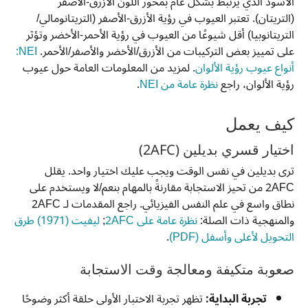
الأسود الذي يرتبط بشكل عام بمحور اللون الأزرق-الأصفر
(التريتان). تعتبر العيوب في رؤية الأزرق-الأصفر (التريتانومالي/
التريتانوبيا) أقل شيوعًا من العيوب في رؤية الأحمر-الأخضر وتؤثر
على تمييز بعض التركيبات من الأزرق/الأخضر والأصفر/الأحمر.
NEI:
أنواع عيوب رؤية الألوان
. لمزيد من المعلومات العامة حول عيوب
رؤية الألوان، راجع
نظرة عامة من NEI
.
كيف يعمل
اختيار قسري بديلين (2AFC)
ترى بديلين في نفس الوقت ويجب عليك اختيار واحد. يقلل
2AFC من تحيز الاستجابة مقارنةً بالمهام بنعم/لا ويستخدم على
نطاق واسع في علم النفس الفيزيائي. راجع المقدمات لـ 2AFC
والمنهجية ذات الصلة:
نظرة عامة على 2AFC
;
ليفيت (1971) طرق
التحويل لأعلى وأسفل (PDF)
.
صعوبة متكيفة ومعالجة وقت الاستجابة
تجربة البداية:
تظهر تجربة الاختبار الأولى حلقة أكثر وضوحًا