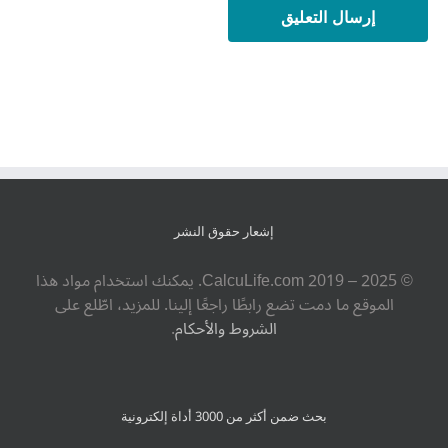
إشعار حقوق النشر
© ‎CalcuLife.com‎ 2019 – 2025. يمكنك استخدام مواد هذا
الموقع ما دمت تضع رابطًا راجعًا إلينا. للمزيد، اطّلع على
الشروط والأحكام
.
بحث ضمن أكثر من 3000 أداة إلكترونية