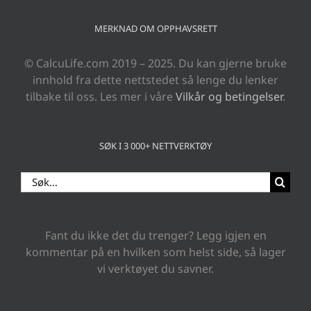
MERKNAD OM OPPHAVSRETT
© CalcuLife.com 2019 – 2025. Du kan gjerne bruke
innhold fra dette nettstedet så lenge du lenker
tilbake til oss. Les mer i våre
Vilkår og betingelser
.
SØK I 3 000+ NETTVERKTØY
Search
for:
Fant du ikke det du trenger? Legg igjen en
kommentar på en hvilken som helst side, så lager
vi verktøyet du savner.