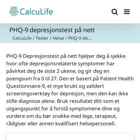
Skip
to
content
PHQ-9 depresjonstest på nett
CalcuLife
/
Tester
/
Helse
/
PHQ-9 de...
PHQ-9 Depresjonstest på nett hjelper deg å sjekke
hvor ofte depresjonsrelaterte symptomer har
påvirket deg de siste 2 ukene, og gir deg en
poengsum fra 0 til 27. Den er basert på Patient Health
Questionnaire-9, et mye brukt og validert
screeningsverktøy for depresjon, men den kan ikke
stille diagnose alene. Bruk resultatet ditt som et
utgangspunkt for å forstå symptomene dine og
vurdere om du bør snakke med lege, terapeut,
rådgiver eller annen kvalifisert helsepersonell.