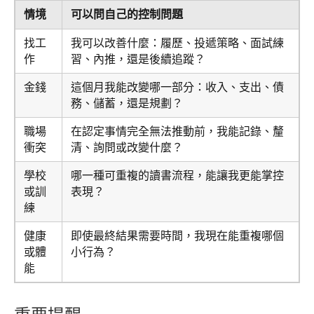
情境
可以問自己的控制問題
找工
我可以改善什麼：履歷、投遞策略、面試練
作
習、內推，還是後續追蹤？
金錢
這個月我能改變哪一部分：收入、支出、債
務、儲蓄，還是規劃？
職場
在認定事情完全無法推動前，我能記錄、釐
衝突
清、詢問或改變什麼？
學校
哪一種可重複的讀書流程，能讓我更能掌控
或訓
表現？
練
健康
即使最終結果需要時間，我現在能重複哪個
或體
小行為？
能