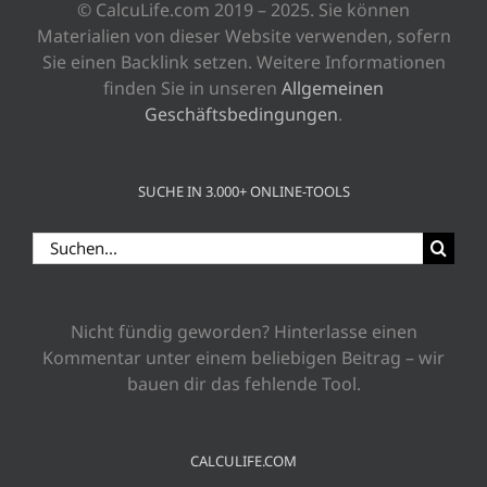
© CalcuLife.com 2019 – 2025. Sie können
Materialien von dieser Website verwenden, sofern
Sie einen Backlink setzen. Weitere Informationen
finden Sie in unseren
Allgemeinen
Geschäftsbedingungen
.
SUCHE IN 3.000+ ONLINE-TOOLS
Suche
nach:
Nicht fündig geworden? Hinterlasse einen
Kommentar unter einem beliebigen Beitrag – wir
bauen dir das fehlende Tool.
CALCULIFE.COM