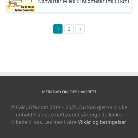
Konverter Miles til Kilometer (mi til km)
1
2
MERKNAD OM OPPHAVSRETT
© CalcuLife.com 2019 – 2025. Du kan gjerne bruke
innhold fra dette nettstedet så lenge du lenker
tilbake til oss. Les mer i våre
Vilkår og betingelser
.