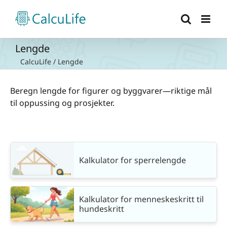
Skip
to
content
Lengde
CalcuLife
/
Lengde
Beregn lengde for figurer og byggvarer—riktige mål
til oppussing og prosjekter.
Kalkulator for sperrelengde
Kalkulator for menneskeskritt til
hundeskritt