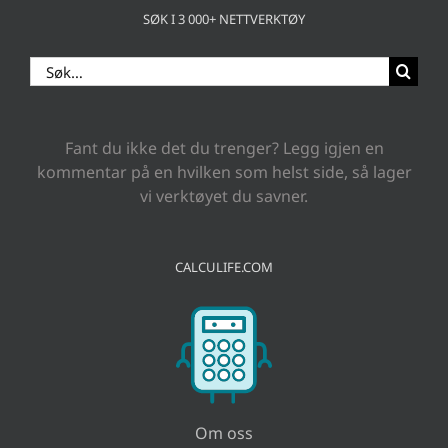
SØK I 3 000+ NETTVERKTØY
Search
for:
Fant du ikke det du trenger? Legg igjen en
kommentar på en hvilken som helst side, så lager
vi verktøyet du savner.
CALCULIFE.COM
Om oss