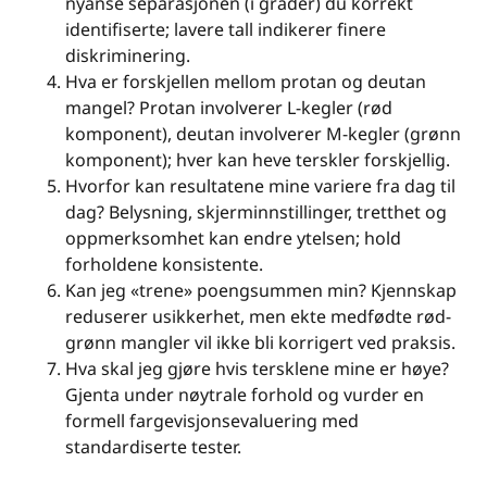
nyanse separasjonen (i grader) du korrekt
identifiserte; lavere tall indikerer finere
diskriminering.
Hva er forskjellen mellom protan og deutan
mangel? Protan involverer L-kegler (rød
komponent), deutan involverer M-kegler (grønn
komponent); hver kan heve terskler forskjellig.
Hvorfor kan resultatene mine variere fra dag til
dag? Belysning, skjerminnstillinger, tretthet og
oppmerksomhet kan endre ytelsen; hold
forholdene konsistente.
Kan jeg «trene» poengsummen min? Kjennskap
reduserer usikkerhet, men ekte medfødte rød-
grønn mangler vil ikke bli korrigert ved praksis.
Hva skal jeg gjøre hvis tersklene mine er høye?
Gjenta under nøytrale forhold og vurder en
formell fargevisjonsevaluering med
standardiserte tester.