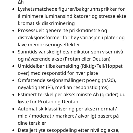
Δh
Lyshetsmatchede figurer/bakgrunnsprikker for
å minimere luminansindikatorer og stresse ekte
kromatisk diskriminering
Prosessuelt genererte prikkmønstre og
distraksjonsformer for høy variasjon i plater og
lave memoriseringseffekter
Sanntids vanskelighetsindikator som viser nivå
og nåværende akse (Protan eller Deutan)
Umiddelbar tilbakemelding (Riktig/Feil/Hoppet
over) med responstid for hver plate
Omfattende sesjonsmålinger: poeng (n/20),
nøyaktighet (%), median responstid (ms)
Estimert terskel per akse: minste Δh (grader) du
løste for Protan og Deutan
Automatisk klassifisering per akse (normal /
mild / moderat / markert / alvorlig) basert på
dine terskler
Detaljert ytelsesoppdeling etter nivå og akse,