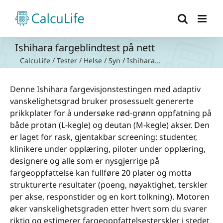
Skip
to
content
Ishihara fargeblindtest på nett
CalcuLife
/
Tester
/
Helse
/
Syn
/
Ishihara...
Denne Ishihara fargevisjonstestingen med adaptiv
vanskelighetsgrad bruker prosessuelt genererte
prikkplater for å undersøke rød-grønn oppfatning på
både protan (L-kegle) og deutan (M-kegle) akser. Den
er laget for rask, gjentakbar screening: studenter,
klinikere under opplæring, piloter under opplæring,
designere og alle som er nysgjerrige på
fargeoppfattelse kan fullføre 20 plater og motta
strukturerte resultater (poeng, nøyaktighet, terskler
per akse, responstider og en kort tolkning). Motoren
øker vanskelighetsgraden etter hvert som du svarer
riktig og estimerer fargeoppfattelsesterskler i stedet