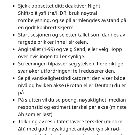
Sjekk oppsettet ditt: deaktiver Night
Shift/blålysfiltre/HDR, bruk nøytral
rombelysning, og se på armlengdes avstand på
en godt kalibrert skjerm.
Start sesjonen og se etter tallet som dannes av
fargede prikker inne i sirkelen.
Angi tallet (1-99) og velg Send, eller velg Hopp
over hvis ingen tall er synlige.
Screeningen tilpasser seg ytelsen: flere riktige
svar øker utfordringen; feil reduserer den.
Se på vanskelighetsindikatoren; den viser både
nivå og hvilken akse (Protan eller Deutan) du er
på.
På slutten vil du se poeng, nøyaktighet, median
responstid og estimert terskel per akse (minste
Δh som er løst).
Tolkning av resultater: lavere terskler (mindre
Δh) med god nøyaktighet antyder typisk rød-