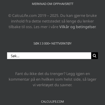
MERKNAD OM OPPHAVSRETT
© CalcuLife.com 2019 – 2025. Du kan gjerne bruke
innhold fra dette nettstedet så lenge du lenker
tilbake til oss. Les mer i våre
Vilkår og betingelser
.
SØK I 3 000+ NETTVERKTØY
Search
for:
Fant du ikke det du trenger? Legg igjen en
kommentar på en hvilken som helst side, så lager
vi verktøyet du savner.
CALCULIFE.COM