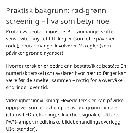
Praktisk bakgrunn: rød-grønn
screening – hva som betyr noe
Protan vs deutan mønstre: Protanmangel skifter
sensitivitet knyttet til L-kegler (som ofte påvirker
røde); deutanmangel involverer M-kegler (som
påvirker grønne nyanser).
Hvorfor terskler er bedre enn bestått/ikke bestått: En
numerisk terskel (Δh) avslører hvor nær to farger kan
være før de smelter sammen – nyttig for å overvåke
endringer over tid.
Virkelighetsinnvirkning: Hevede terskler kan påvirke
oppgaver som er avhengige av rød-grønn signaler
(status-LED-er, kabling, sikkerhetssignaler, luftfarts
PAPI-lamper, medisinske bildebehandlingsoverlegg,
UI-tilstander).