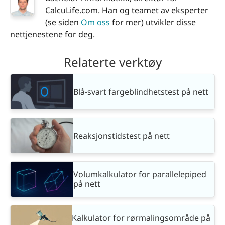
CalcuLife.com. Han og teamet av eksperter
(se siden
Om oss
for mer) utvikler disse
nettjenestene for deg.
Relaterte verktøy
Blå-svart fargeblindhetstest på nett
Reaksjonstidstest på nett
Volumkalkulator for parallelepiped
på nett
Kalkulator for rørmalingsområde på