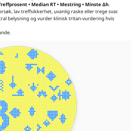
Treffprosent • Median RT • Mestring • Minste Δh
.
søk, lav treffsikkerhet, uvanlig raske eller trege svar.
tral belysning og vurder klinisk tritan-vurdering hvis
unde.