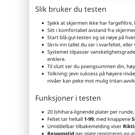
Slik bruker du testen
Sjekk at skjermen ikke har fargefiltre,
Sitt i komfortabel avstand fra skjerm
Start blå-gul-testen og se nøye på hver
Skriv inn tallet du ser i svarfeltet, ell
Systemet tilpasser vanskelighetsgraden:
enklere.
Til slutt ser du poengsummen din, høy
Tolkning: jevn suksess på høyere nivå
nivåer kan peke mot mulig tritan-avvik
Funksjoner i testen
20 Ishihara-lignende plater per runde, 
Feltet tar heltall
1-99
, med knappene
S
Umiddelbar tilbakemelding viser
Rikti
Responstid
per plate registreres og vi