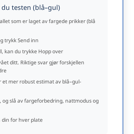
r du testen (blå–gul)
tallet som er laget av fargede prikker (blå
 og trykk Send inn
ll, kan du trykke Hopp over
ået ditt. Riktige svar gjør forskjellen
dre
or et mer robust estimat av blå–gul-
, og slå av fargeforbedring, nattmodus og
 din for hver plate