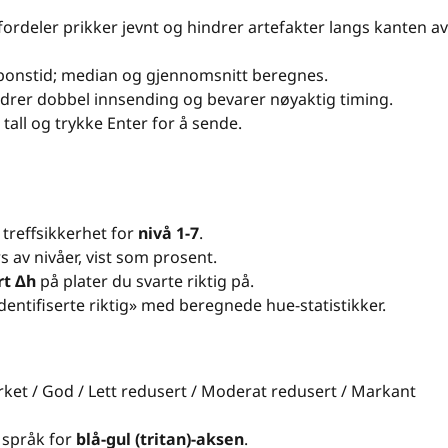
ordeler prikker jevnt og hindrer artefakter langs kanten av
ponstid; median og gjennomsnitt beregnes.
indrer dobbel innsending og bevarer nøyaktig timing.
 tall og trykke Enter for å sende.
g treffsikkerhet for
nivå 1-7
.
rs av nivåer, vist som prosent.
rt Δh
på plater du svarte riktig på.
entifiserte riktig» med beregnede hue-statistikker.
ket / God / Lett redusert / Moderat redusert / Markant
 språk for
blå-gul (tritan)-aksen
.