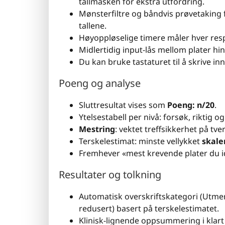
tallmasken for ekstra utfordring.
Mønsterfiltre og båndvis prøvetaking f
tallene.
Høyoppløselige timere måler hver res
Midlertidig input-lås mellom plater h
Du kan bruke tastaturet til å skrive inn
Poeng og analyse
Sluttresultat vises som
Poeng: n/20
.
Ytelsestabell per nivå: forsøk, riktig o
Mestring
: vektet treffsikkerhet på tve
Terskelestimat: minste vellykket
skale
Fremhever «mest krevende plater du id
Resultater og tolkning
Automatisk overskriftskategori (Utmer
redusert) basert på terskelestimatet.
Klinisk-lignende oppsummering i klart