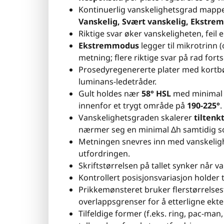
Kontinuerlig vanskelighetsgrad mappet 
Vanskelig, Svært vanskelig, Ekstrem
Riktige svar øker vanskeligheten, feil 
Ekstremmodus
legger til mikrotrinn 
metning; flere riktige svar på rad fort
Prosedyregenererte plater med kortbø
luminans-ledetråder.
Gult holdes nær
58° HSL
med minimal v
innenfor et trygt område på
190-225°
.
Vanskelighetsgraden skalerer
tiltenk
nærmer seg en minimal Δh samtidig so
Metningen snevres inn med vanskelighe
utfordringen.
Skriftstørrelsen på tallet synker når 
Kontrollert posisjonsvariasjon holder t
Prikkemønsteret bruker flerstørrelses
overlappsgrenser for å etterligne ekte 
Tilfeldige former (f.eks. ring, pac-man