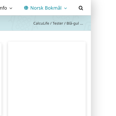
Info
Norsk Bokmål
CalcuLife
/
Tester
/
Blå-gul ...