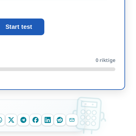
Start test
0
riktige