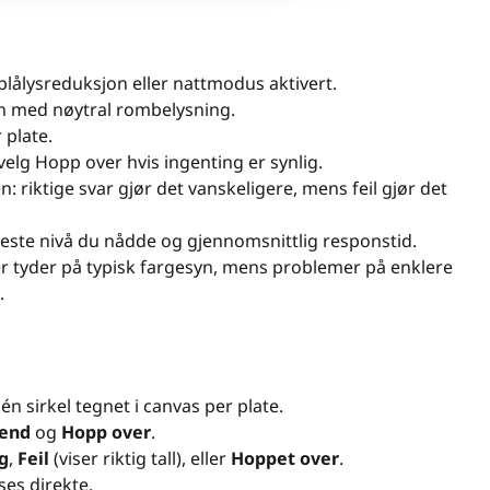
 blålysreduksjon eller nattmodus aktivert.
en med nøytral rombelysning.
 plate.
er velg Hopp over hvis ingenting er synlig.
 riktige svar gjør det vanskeligere, mens feil gjør det
este nivå du nådde og gjennomsnittlig responstid.
er tyder på typisk fargesyn, mens problemer på enklere
.
én sirkel tegnet i canvas per plate.
end
og
Hopp over
.
g
,
Feil
(viser riktig tall), eller
Hoppet over
.
ses direkte.