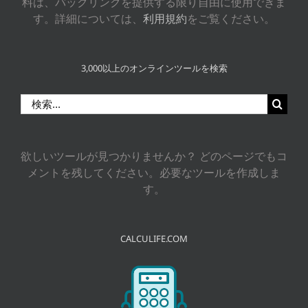
料は、バックリンクを提供する限り自由に使用できま
す。詳細については、
利用規約
をご覧ください。
3,000以上のオンラインツールを検索
検
索
…
欲しいツールが見つかりませんか？ どのページでもコ
メントを残してください。必要なツールを作成しま
す。
CALCULIFE.COM