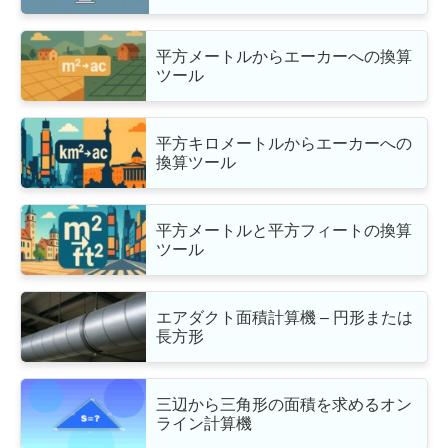
平方メートルからエーカーへの換算
ツール
平方キロメートルからエーカーへの
換算ツール
平方メートルと平方フィートの換算
ツール
エアダクト面積計算機 – 円形または
長方形
三辺から三角形の面積を求めるオン
ライン計算機