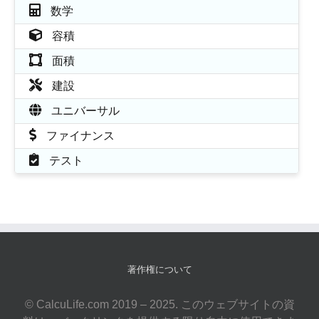
数学
容積
面積
建設
ユニバーサル
ファイナンス
テスト
著作権について
© CalcuLife.com 2019 – 2025. このウェブサイトの資