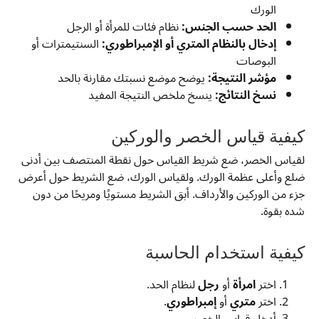
الورك
الحد حسب الجنس:
نظام فئات للمرأة أو الرجل
إدخال بالنظام المتري أو الإمبراطوري:
السنتيمترات أو
البوصات
مؤشر النتيجة:
يوضح موضع نسبتك مقارنة بالحد
نسخ النتائج:
ينسخ ملخص النتيجة المفيد
كيفية قياس الخصر والوركين
لقياس الخصر، ضع شريط القياس حول نقطة المنتصف بين أدنى
ضلع وأعلى عظمة الورك. ولقياس الورك، ضع الشريط حول أعرض
جزء من الوركين والأرداف. أبق الشريط مستويًا ومريحًا من دون
شده بقوة.
كيفية استخدام الحاسبة
اختر
امرأة
أو
رجل
لنظام الحد.
اختر
متري
أو
إمبراطوري
.
أدخل قياس الخصر.