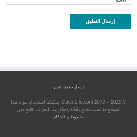
إشعار حقوق النشر
© ‎CalcuLife.com‎ 2019 – 2025. يمكنك استخدام مواد هذا
الموقع ما دمت تضع رابطًا راجعًا إلينا. للمزيد، اطّلع على
الشروط والأحكام
.