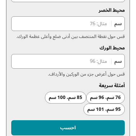
محيط الخصر
سم
قس حول نقطة المنتصف بين أدنى ضلع وأعلى عظمة الورك.
محيط الورك
سم
قس حول أعرض جزء من الوركين والأرداف.
أمثلة سريعة
76 سم، 96 سم
85 سم، 100 سم
95 سم، 101 سم
احسب