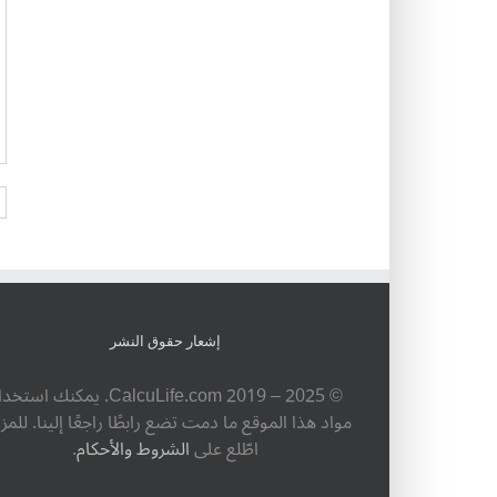
ت
إشعار حقوق النشر
© ‎CalcuLife.com‎ 2019 – 2025. يمكنك است
مواد هذا الموقع ما دمت تضع رابطًا راجعًا إلينا. للمزي
اطّلع على
الشروط والأحكام
.