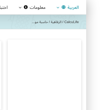
Ski
العربية
معلومات
اختب
t
conten
CalcuLife
/
الرفاهية
/
حاسبة مو...