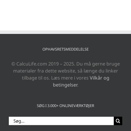
OPHAVSRETSMEDDELELSE
© CalcuLife.com 2019 – 2025. Du må gerne bruge
materialer fra dette website, så længe du linker
tilbage til os. Læs mere i vores
Vilkår og
betingelser
.
SØG I 3.000+ ONLINEVÆRKTØJER
Søg
efter: