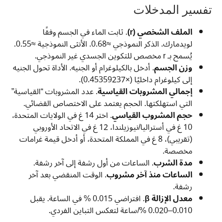
تفسير المدخلات
الملف الشخصي (r)
. ثابت الماء في الجسم وفقًا
لويدمارك. الذكر النموذجي ≈0.68. الأنثى النموذجية ≈0.55.
يُسمح بـ r مخصص للتكوين الجسدي غير النموذجي.
وزن الجسم
. أدخل بالكيلوغرام أو الجنيه. الأداة تحول الجنيه
إلى كيلوغرام داخليًا (×0.45359237).
إجمالي المشروبات القياسية
. عدد المشروبات “القياسية”
التي استهلكتها. الحجم يعتمد على الاختصاص القضائي.
حجم المشروب القياسي
. اختر 14 غ في الولايات المتحدة،
10 غ في أستراليا/نيوزيلندا، 12 غ في الاتحاد الأوروبي
(تقريبي)، 8 غ في المملكة المتحدة، أو أدخل قيمة غرامات
مخصصة.
مدة الشرب
. الساعات من أول رشفة إلى آخر رشفة.
الساعات منذ آخر مشروب
. الوقت المنقضي بعد آخر
رشفة.
معدل الإزالة β
. افتراضي 0.015 % في الساعة. يقبل
0.010–0.020 %/ساعة لتعكس التباين الفردي.