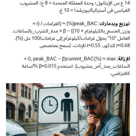
14 غ من الإيثانول؛ وحدة المملكة المتحدة = 8 غ؛ المشروب
القياسي في أستراليا/نيوزيلندا = 10 غ.
توزيع ويدمارك
: peak_BAC(%) ≈ (الغرامات / (r ×
وزن_الجسم_بالكيلوغرام × 10)) − β × مدة_الشرب_بالساعات.
العامل “10” يحوّل غرامات/كيلوغرام إلى غرامات/100 مل (%).
r≈0.68 للذكور، r≈0.55 للإناث، يُسمح بمخصص.
الإزالة
: current_BAC(%) ≈ max(0, peak_BAC − β ×
الساعات_منذ_آخر_مشروب). استخدم β≈0.015 %/ساعة
كافتراضي.