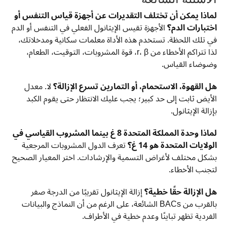
لماذا يمكن أن تختلف التقديرات عن أجهزة قياس التنفس أو
اختبارات الدم؟
الأجهزة تقيس الإيثانول الفعلي في التنفس أو الدم
في تلك اللحظة. تستخدم هذه الأداة معلمات سكانية ومدخلاتك،
لذا تتراكم الأخطاء من r، β، قوة المشروبات، التوقيت، الطعام،
وضوضاء القياس.
هل القهوة، الاستحمام، أو التمارين تسرع الإزالة؟
لا. معدل
الأيض ثابت إلى حد كبير؛ يجب عليك الانتظار حتى يقوم الكبد
بإزالة الإيثانول.
لماذا وحدة المملكة المتحدة 8 غ بينما المشروب القياسي في
الولايات المتحدة هو 14 غ؟
تعرف الدول المشروبات المرجعية
بشكل مختلف لأغراض التسمية والإرشادات. اختر المعيار الصحيح
لتجنب الأخطاء.
هل الإزالة حقًا خطية؟
إزالة الإيثانول تقريبًا من الدرجة صفر
بالقرب من BACs الشائعة، على الرغم من أن النماذج والبيانات
الفردية تظهر تباينًا وعدم خطية في الأطراف.