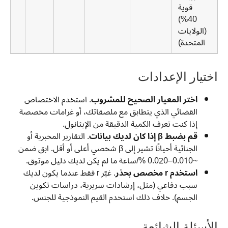
قوية
40%)
(الولايات
المتحدة)
اختيار الإعدادات
اختر المعيار الصحيح للمشروب
. استخدم الاختصاص
القضائي الذي يتطابق مع ملصقاتك، أو غرامات مخصصة
إذا كنت تعرف الكمية الدقيقة من الإيثانول.
قم بضبط β إذا كان لديك بيانات
. التقارير المخبرية أو
الجنائية أحيانًا تشير إلى β شخصي أعلى أو أقل. ابق ضمن
~0.010–0.020 %/ساعة ما لم يكن لديك دليل موثوق.
استخدم r مخصص بحذر
. غيّر r فقط عندما يكون لديك
سبب دفاعي (مثل، إرشادات سريرية، دراسات تكوين
الجسم). خلاف ذلك استخدم القيم النموذجية للجنس.
الأسئلة الشائعة