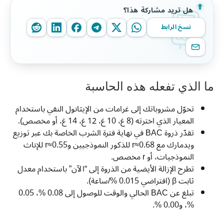
هل تريد مشاركة هذا؟
نسخ الرابط
ما الذي تفعله هذه الحاسبة
تحوّل مشروباتك إلى غرامات من الإيثانول النقي باستخدام
المعيار الذي اخترته (8 غ، 10 غ، 12 غ، 14 غ، أو مخصص).
تقدّر ذروة BAC في نهاية فترة الشرب الخاصة بك عبر توزيع
ويدمارك مع r≈0.68 للذكور النموذجيين وr≈0.55 للإناث
النموذجيات، أو r مخصص.
تطرح الإزالة الأيضية من الذروة إلى “الآن” باستخدام معدل
ثابت β (افتراضي 0.015 %/ساعة).
تبلغ عن BAC الحالي والوقت للوصول إلى 0.08 %، 0.05
%، و0.00 %.