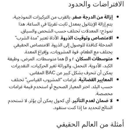
الافتراضات والحدود
إزالة من الدرجة صفر
. بالقرب من التركيزات النموذجية،
يتم إزالة الإيثانول بمعدل ثابت تقريبًا في الساعة. هذا
نموذج؛ المعدلات تختلف حسب الشخص والسياق.
الامتصاص وتوقيت الذروة
. الأداة تعتبر “مدة الشرب”
المدخلة كنافذة للوصول إلى الذروة. الامتصاص الحقيقي
يختلف مع الطعام، قوة المشروبات، وإفراغ المعدة.
متوسطات السكان
. r و β هما متوسطات. المرض، وظيفة
الكبد، الأدوية، التحمل، والوراثة تغير الحركيات. التقديرات
يمكن أن تنحرف بشكل كبير عن BAC المقاس.
المعايير القضائية
. غرامات “المشروب القياسي” تختلف
حسب البلد. اختر المعيار الصحيح أو استخدم قيمة غرامات
مخصصة.
لا ضمان لعدم التأثير
. أي كحول يمكن أن يؤثر. لا تستخدم
النتائج لتحديد ما إذا كنت ستقود.
أمثلة من العالم الحقيقي