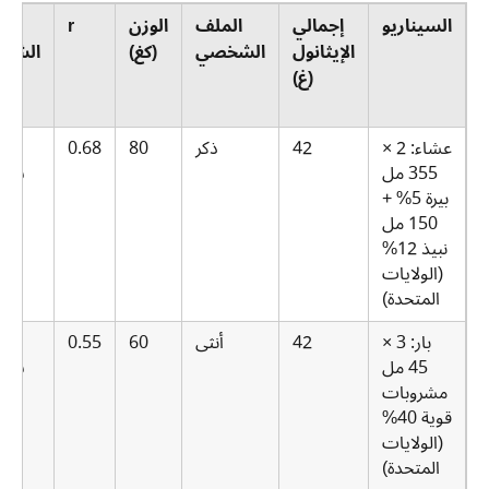
السيناريو
إجمالي
الملف
الوزن
r
مد
الإيثانول
الشخصي
(كغ)
الشر
(غ)
عشاء: 2 ×
42
ذكر
80
0.68
.5
355 مل
ساع
بيرة 5% +
150 مل
نبيذ 12%
(الولايات
المتحدة)
بار: 3 ×
42
أنثى
60
0.55
.0
45 مل
ساع
مشروبات
قوية 40%
(الولايات
المتحدة)