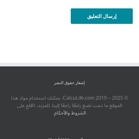
إشعار حقوق النشر
© ‎CalcuLife.com‎ 2019 – 2025. يمكنك استخدام مواد هذا
الموقع ما دمت تضع رابطًا راجعًا إلينا. للمزيد، اطّلع على
الشروط والأحكام
.