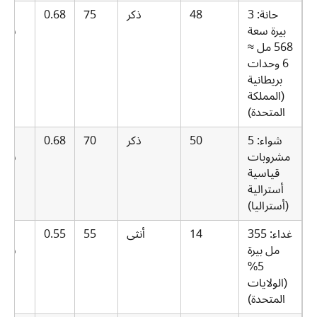
حانة: 3
48
ذكر
75
0.68
.5
بيرة سعة
ساع
568 مل ≈
6 وحدات
بريطانية
(المملكة
المتحدة)
شواء: 5
50
ذكر
70
0.68
.0
مشروبات
ساع
قياسية
أسترالية
(أستراليا)
غداء: 355
14
أنثى
55
0.55
.5
مل بيرة
ساع
5%
(الولايات
المتحدة)