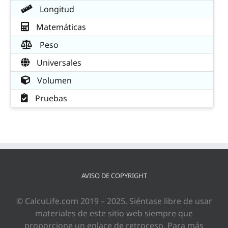
Longitud
Matemáticas
Peso
Universales
Volumen
Pruebas
AVISO DE COPYRIGHT
© CalcuLife.com 2019 – 2025. Siéntase libre de usar
materiales de este sitio web siempre que
proporcione un enlace de retroceso. Para más