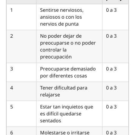
1
Sentirse nerviosos,
0 a 3
ansiosos o con los
nervios de punta
2
No poder dejar de
0 a 3
preocuparse o no poder
controlar la
preocupación
3
Preocuparse demasiado
0 a 3
por diferentes cosas
4
Tener dificultad para
0 a 3
relajarse
5
Estar tan inquietos que
0 a 3
es difícil quedarse
sentados
6
Molestarse o irritarse
0 a 3