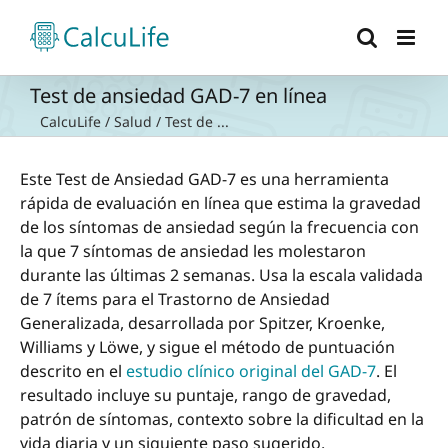
Saltar
al
contenido
Test de ansiedad GAD-7 en línea
CalcuLife
/
Salud
/
Test de ...
Este Test de Ansiedad GAD-7 es una herramienta
rápida de evaluación en línea que estima la gravedad
de los síntomas de ansiedad según la frecuencia con
la que 7 síntomas de ansiedad les molestaron
durante las últimas 2 semanas. Usa la escala validada
de 7 ítems para el Trastorno de Ansiedad
Generalizada, desarrollada por Spitzer, Kroenke,
Williams y Löwe, y sigue el método de puntuación
descrito en el
estudio clínico original del GAD-7
. El
resultado incluye su puntaje, rango de gravedad,
patrón de síntomas, contexto sobre la dificultad en la
vida diaria y un siguiente paso sugerido.