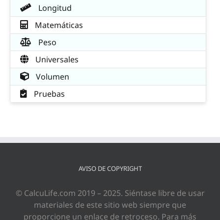
Longitud
Matemáticas
Peso
Universales
Volumen
Pruebas
AVISO DE COPYRIGHT
© CalcuLife.com 2019 – 2025. Siéntase libre de usar
materiales de este sitio web siempre que
proporcione un enlace de retroceso. Para más