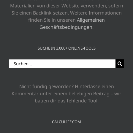
Materialien von dieser Website verwenden, sofern
Sie einen Backlink setzen. Weitere Informationen
finden Sie in unseren
Allgemeinen
Geschäftsbedingungen
.
SUCHE IN 3.000+ ONLINE-TOOLS
Suche
nach:
Nicht fündig geworden? Hinterlasse einen
Kommentar unter einem beliebigen Beitrag – wir
bauen dir das fehlende Tool.
CALCULIFE.COM