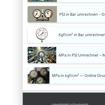
PSI in Bar umrechnen – O
Kgf/cm² in Bar umrechnen
MPa in PSI Umrechner – M
MPa in kgf/cm² — Online Dru
URHEBERRECHTSHINWEIS