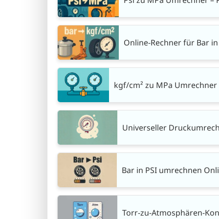
Online-Rechner für Bar in
kgf/cm² zu MPa Umrechner 
Universeller Druckumrech
Bar in PSI umrechnen Onl
Torr-zu-Atmosphären-Konv