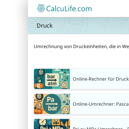
Zum
Inhalt
springen
Druck
Umrechnung von Druckeinheiten, die in We
Online-Rechner für Druc
Online-Umrechner: Pascal
Psi zu MPa Umrechner – 