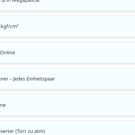
 kgf/cm²
Online
ner – Jedes Einheitspaar
ine
erter (Torr zu atm)