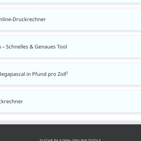
nline-Druckrechner
 – Schnelles & Genaues Tool
egapascal in Pfund pro Zoll²
ckrechner
SUCHE IN 3.000+ ONLINE-TOOLS