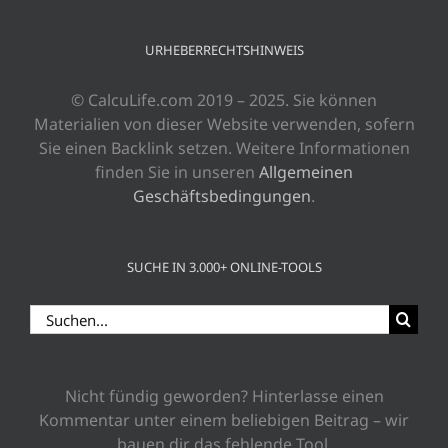
URHEBERRECHTSHINWEIS
© CalcuLife.com 2019 – 2025. Sie können
Materialien von dieser Website verwenden, sofern
Sie einen Backlink setzen. Weitere Informationen
finden Sie in unseren
Allgemeinen
Geschäftsbedingungen
.
SUCHE IN 3.000+ ONLINE-TOOLS
Suche
nach:
Nicht fündig geworden? Hinterlasse einen
Kommentar unter einem beliebigen Beitrag – wir
bauen dir das fehlende Tool.