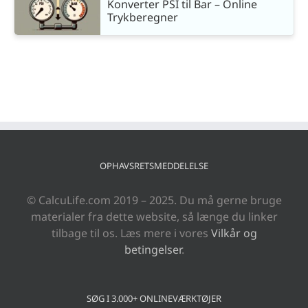
Konverter PSI til Bar – Online
Trykberegner
OPHAVSRETSMEDDELELSE
© CalcuLife.com 2019 – 2025. Du må gerne bruge
materialer fra dette website, så længe du linker
tilbage til os. Læs mere i vores
Vilkår og
betingelser
.
SØG I 3.000+ ONLINEVÆRKTØJER