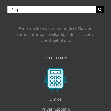
Søg
efter:
Fandt du ikke det, du mangler? Skriv en
kommentar på en vilkårlig side, så laver vi
værktøjet til dig.
CALCULIFE.COM
Om os
Privatlivspolitik