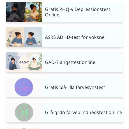
Gratis PHQ-9 Depressionstest
Online
ASRS ADHD-test for voksne
GAD-7 angsttest online
Gratis blå-lilla farvesynstest
Grå-grøn farveblindhedstest online