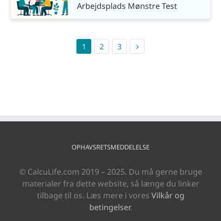
Arbejdsplads Mønstre Test
1
2
3
OPHAVSRETSMEDDELELSE
© CalcuLife.com 2019 – 2025. Du må gerne bruge
materialer fra dette website, så længe du linker
tilbage til os. Læs mere i vores
Vilkår og
betingelser
.