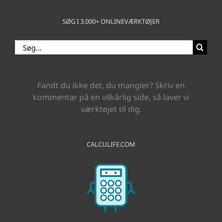
SØG I 3.000+ ONLINEVÆRKTØJER
Søg
efter:
Fandt du ikke det, du mangler? Skriv en
kommentar på en vilkårlig side, så laver vi
værktøjet til dig.
CALCULIFE.COM