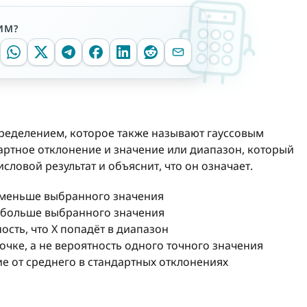
ИМ?
ределением, которое также называют гауссовым
артное отклонение и значение или диапазон, который
словой результат и объяснит, что он означает.
X меньше выбранного значения
X больше выбранного значения
ость, что X попадёт в диапазон
очке, а не вероятность одного точного значения
е от среднего в стандартных отклонениях