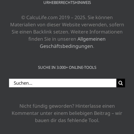
URHEBERRECHTSHINWEIS
© CalcuLife.com 2019 – 2025. Sie können
Materialien von dieser Website verwenden, sofern
Sie einen Backlink setzen. Weitere Informationen
finden Sie in unseren
Allgemeinen
Geschäftsbedingungen
.
SUCHE IN 3.000+ ONLINE-TOOLS
Suche
nach:
Nicht fündig geworden? Hinterlasse einen
Kommentar unter einem beliebigen Beitrag – wir
bauen dir das fehlende Tool.