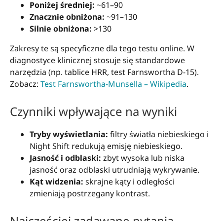
Poniżej średniej:
~61–90
Znacznie obniżona:
~91–130
Silnie obniżona:
>130
Zakresy te są specyficzne dla tego testu online. W
diagnostyce klinicznej stosuje się standardowe
narzędzia (np. tablice HRR, test Farnswortha D-15).
Zobacz:
Test Farnswortha-Munsella – Wikipedia
.
Czynniki wpływające na wyniki
Tryby wyświetlania:
filtry światła niebieskiego i
Night Shift redukują emisję niebieskiego.
Jasność i odblaski:
zbyt wysoka lub niska
jasność oraz odblaski utrudniają wykrywanie.
Kąt widzenia:
skrajne kąty i odległości
zmieniają postrzegany kontrast.
Najczęściej zadawane pytania