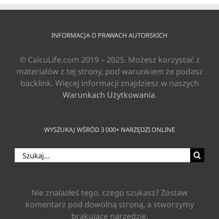
INFORMACJA O PRAWACH AUTORSKICH
© CalcuLife.com 2019 – 2025. Możesz korzystać z
materiałów z tej strony, pod warunkiem że podasz
backlink. Więcej informacji znajdziesz w naszych
Warunkach Użytkowania
.
WYSZUKAJ WŚRÓD 3 000+ NARZĘDZI ONLINE
Szukaj
Nie znalazłeś tego, czego szukasz? Zostaw
komentarz pod dowolną stroną, a stworzymy
brakujące narzędzie.