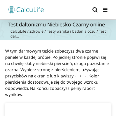
Przejdź
do
zawartości
Test daltonizmu Niebiesko-Czarny online
CalcuLife
/
Zdrowie
/
Testy wzroku i badania oczu
/
Test
dal...
W tym darmowym teście zobaczysz dwa czarne
panele w każdej próbie. Po jednej stronie pojawi się
na chwilę słaby niebieski pierścień; druga pozostanie
czarna. Wybierz stronę z pierścieniem, używając
przycisków na ekranie lub klawiszy ← / →. Kolor
pierścienia dostosowuje się do twojego wzroku i
odpowiedzi. Na końcu zobaczysz pełny raport
wyników.