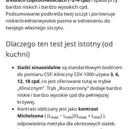
bardzo niskich i bardzo wysokich cpd.
Podsumowanie podkreśla twój szczyt i porównuje
niskie/średnie/wysokie pasma w odniesieniu do
twojego własnego szczytu.
Dlaczego ten test jest istotny (od
kuchni)
Siatki sinusoidalne
są standardowym bodźcem
do pomiaru CSF; kliniczny CSV-1000 używa
3, 6,
12, 18 cpd
, co jest oferowane tutaj w trybie
„Klinicznym”. Tryb „Rozszerzony” dodaje bardzo
niskie i bardzo wysokie cpd dla pełniejszej
krzywej.
Kontrast obliczany jest jako
kontrast
Michelsona
( (L
− L
)/(L
+ L
) ),
max
min
max
min
odpowiednia metryka dla okresowych siatek.