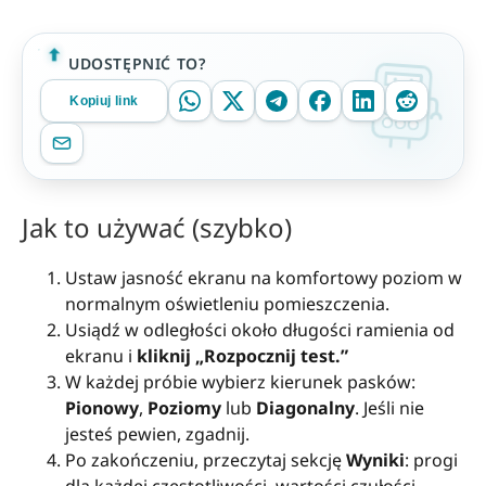
UDOSTĘPNIĆ TO?
Kopiuj link
Jak to używać (szybko)
Ustaw jasność ekranu na komfortowy poziom w
normalnym oświetleniu pomieszczenia.
Usiądź w odległości około długości ramienia od
ekranu i
kliknij „Rozpocznij test.”
W każdej próbie wybierz kierunek pasków:
Pionowy
,
Poziomy
lub
Diagonalny
. Jeśli nie
jesteś pewien, zgadnij.
Po zakończeniu, przeczytaj sekcję
Wyniki
: progi