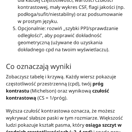
dla każdej częstotliwości, wartości czułości
kontrastowej, mały wykres CSF, flagi jakości (np.
podłoga/sufit/niestabilny) oraz podsumowanie
w prostym języku.
Opcjonalnie: rozwiń „szybki PPI/sprawdzanie
odległości”, aby poprawić dokładność
geometryczną (używane do uzyskania
dokładnego cpd na twoim wyświetlaczu).
Co oznaczają wyniki
Zobaczysz tabelę i krzywą. Każdy wiersz pokazuje
częstotliwość przestrzenną (cpd), twój
próg
kontrastu
(Michelson) oraz wynikową
czułość
kontrastową
(CS = 1/próg).
Wyższa czułość kontrastowa oznacza, że możesz
wykrywać słabsze paski w tym rozmiarze. Większość
ludzi pokazuje kształt pasma, który
osiąga szczyt w
średnich częstotliwościach (~2–4 cpd)
i spada przy