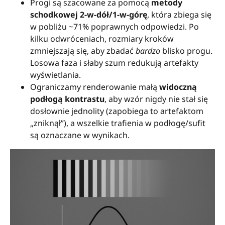
Progi są szacowane za pomocą
metody
schodkowej 2-w-dół/1-w-górę
, która zbiega się
w pobliżu ~71% poprawnych odpowiedzi. Po
kilku odwróceniach, rozmiary kroków
zmniejszają się, aby zbadać
bardzo
blisko progu.
Losowa faza i słaby szum redukują artefakty
wyświetlania.
Ograniczamy renderowanie małą
widoczną
podłogą kontrastu
, aby wzór nigdy nie stał się
dosłownie jednolity (zapobiega to artefaktom
„zniknął”), a wszelkie trafienia w podłogę/sufit
są oznaczane w wynikach.