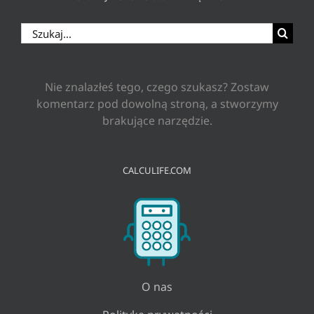
Szukaj
Nie znalazłeś tego, czego szukasz? Zostaw
komentarz pod dowolną stroną, a stworzymy
brakujące narzędzie.
CALCULIFE.COM
O nas