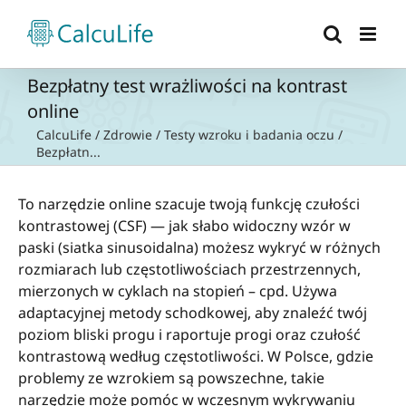
Przejdź
do
zawartości
Bezpłatny test wrażliwości na kontrast
online
CalcuLife
/
Zdrowie
/
Testy wzroku i badania oczu
/
Bezpłatn...
To narzędzie online szacuje twoją funkcję czułości
kontrastowej (CSF) — jak słabo widoczny wzór w
paski (siatka sinusoidalna) możesz wykryć w różnych
rozmiarach lub częstotliwościach przestrzennych,
mierzonych w cyklach na stopień – cpd. Używa
adaptacyjnej metody schodkowej, aby znaleźć twój
poziom bliski progu i raportuje progi oraz czułość
kontrastową według częstotliwości. W Polsce, gdzie
problemy ze wzrokiem są powszechne, takie
narzędzie może pomóc w wczesnym wykrywaniu