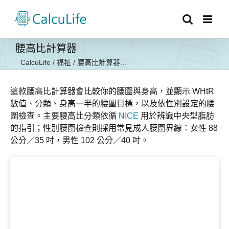
Skip
to
content
腰高比計算器
CalcuLife
/
福祉
/
腰高比計算器...
這款腰高比計算器會比較你的腰圍與身高，並顯示 WHtR
數值、分類、身高一半的腰圍目標，以及依性別設定的腰
圍檢查。主要腰高比分類依循
NICE
用於辨識中央型脂肪
的指引；性別腰圍檢查則採用常見成人腰圍界線：女性 88
公分／35 吋，男性 102 公分／40 吋。