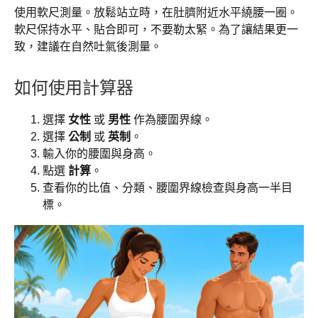
使用軟尺測量。放鬆站立時，在肚臍附近水平繞腰一圈。
軟尺保持水平、貼合即可，不要勒太緊。為了讓結果更一
致，建議在自然吐氣後測量。
如何使用計算器
選擇
女性
或
男性
作為腰圍界線。
選擇
公制
或
英制
。
輸入你的腰圍與身高。
點選
計算
。
查看你的比值、分類、腰圍界線檢查與身高一半目
標。