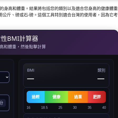
入您的身高和體重。結果將包括您的類別以及適合您身高的健康體重
用公斤、磅或石-磅。這個工具特別適合台灣的使用者，因為它考
性BMI計算器
高和體重，然後點擊計算
BMI
類別
—
—
過輕
健康
過重
肥胖
分
16
18.5
25
30
35
40