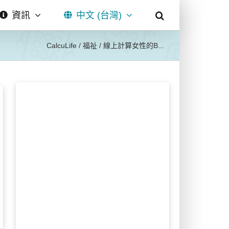
資訊
中文 (台灣)
CalcuLife
/
福祉
/
線上計算女性的B...