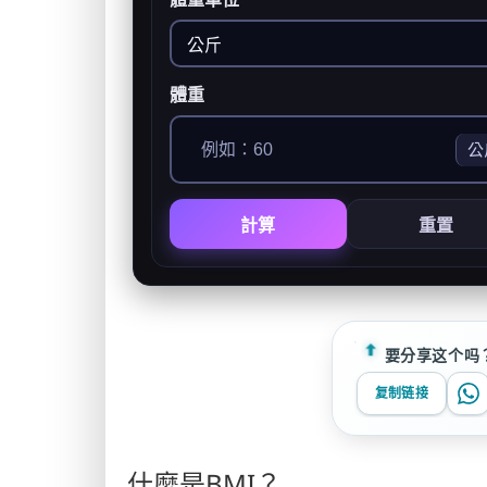
體重
公
計算
重置
要分享这个吗
复制链接
什麼是BMI？