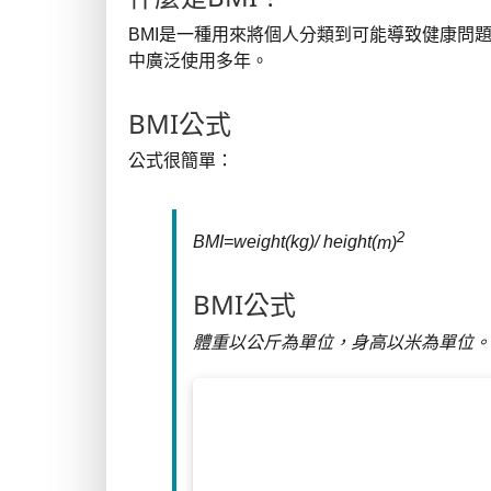
BMI是一種用來將個人分類到可能導致健康問
中廣泛使用多年。
BMI公式
公式很簡單：
2
BM
I
=
w
e
i
g
h
t
(
k
g
)
/
h
e
i
g
h
t
(
m)
BMI公式
體重以公斤為單位，身高以米為單位。