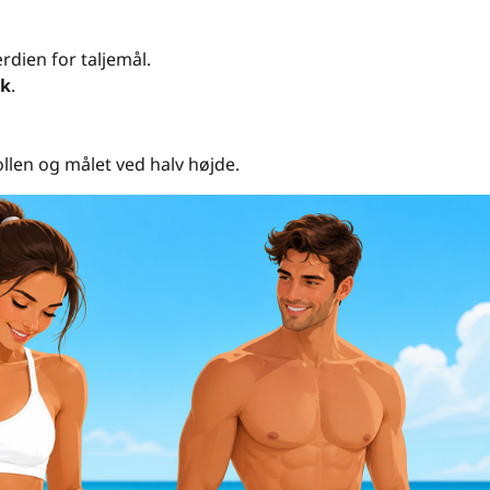
n
dien for taljemål.
sk
.
rollen og målet ved halv højde.