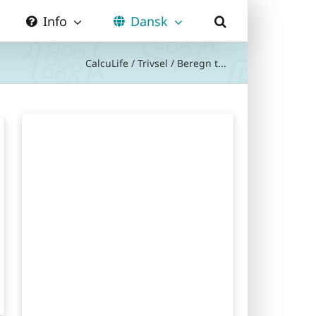
Info
Dansk
CalcuLife
/
Trivsel
/
Beregn t...