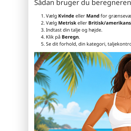
Sådan bruger du beregnere
Vælg
Kvinde
eller
Mand
for grænsevær
Vælg
Metrisk
eller
Britisk/amerikan
Indtast din talje og højde.
Klik på
Beregn
.
Se dit forhold, din kategori, taljekont