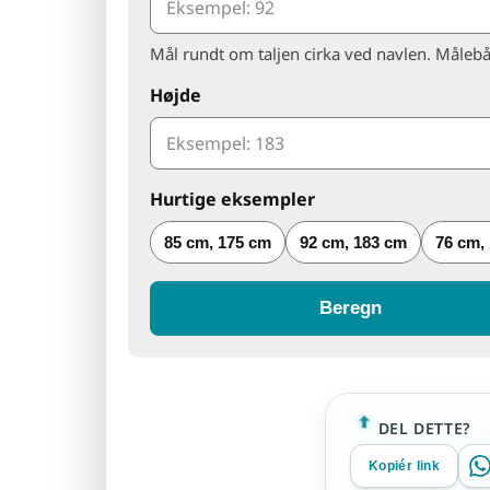
Mål rundt om taljen cirka ved navlen. Målebå
Højde
Hurtige eksempler
85 cm, 175 cm
92 cm, 183 cm
76 cm,
Beregn
DEL DETTE?
Kopiér link