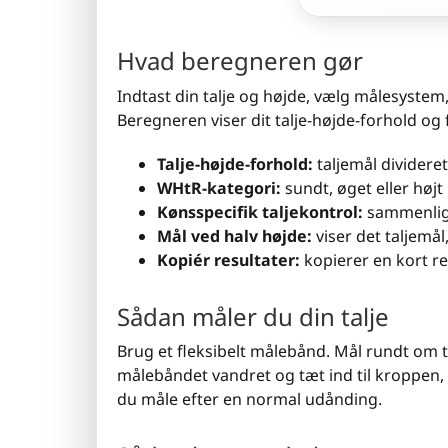
Hvad beregneren gør
Indtast din talje og højde, vælg målesystem
Beregneren viser dit talje-højde-forhold og f
Talje-højde-forhold:
taljemål dividere
WHtR-kategori:
sundt, øget eller højt
Kønsspecifik taljekontrol:
sammenlign
Mål ved halv højde:
viser det taljemål
Kopiér resultater:
kopierer en kort r
Sådan måler du din talje
Brug et fleksibelt målebånd. Mål rundt om t
målebåndet vandret og tæt ind til kroppen,
du måle efter en normal udånding.