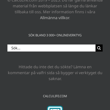
material från webbplatsen så länge du länkar
tillbaka till oss. Mer information finns i våra
Allmänna villkor
.
SÖK BLAND 3 000+ ONLINEVERKTYG
Sök
efter:
Hittade du inte det du sökte? Lämna en
kommentar på valfri sida så bygger vi verktyget du
saknar.
CALCULIFE.COM