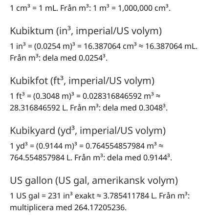
1 cm³ = 1 mL. Från m³: 1 m³ = 1,000,000 cm³.
Kubiktum (in³, imperial/US volym)
1 in³ = (0.0254 m)³ = 16.387064 cm³ ≈ 16.387064 mL.
Från m³: dela med 0.0254³.
Kubikfot (ft³, imperial/US volym)
1 ft³ = (0.3048 m)³ = 0.028316846592 m³ ≈
28.316846592 L. Från m³: dela med 0.3048³.
Kubikyard (yd³, imperial/US volym)
1 yd³ = (0.9144 m)³ = 0.764554857984 m³ ≈
764.554857984 L. Från m³: dela med 0.9144³.
US gallon (US gal, amerikansk volym)
1 US gal = 231 in³ exakt ≈ 3.785411784 L. Från m³:
multiplicera med 264.17205236.