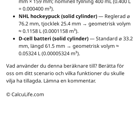
mm × 159 mm; nominell fyllning 400 mL (0.400 L
= 0.000400 m³).
NHL hockeypuck (solid cylinder)
— Reglerad ⌀
76.2 mm, tjocklek 25.4 mm → geometrisk volym
≈ 0.1158 L (0.0001158 m³).
D-cell batteri (solid cylinder)
— Standard ⌀ 33.2
mm, längd 61.5 mm → geometrisk volym ≈
0.05324 L (0.00005324 m³).
Vad använder du denna beräknare till? Berätta för
oss om ditt scenario och vilka funktioner du skulle
vilja ha tillagda. Lämna en kommentar.
© CalcuLife.com