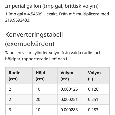
Imperial gallon (Imp gal, brittisk volym)
1 Imp gal = 4.54609 L exakt. Från m³: multiplicera med
219.9692483.
Konverteringstabell
(exempelvärden)
Tabellen visar cylinder volym från valda radie- och
höjdpar, rapporterade i m³ och L.
Radie
Höjd
Volym
Volym
(cm)
(cm)
(m³)
(L)
2
10
0.000126
0.126
2
20
0.000251
0.251
3
10
0.000283
0.283