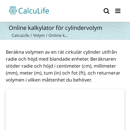
Fortsätt
till
innehållet
Online kalkylator för cylindervolym
CalcuLife
/
Volym
/
Online k...
Beräkna volymen av en rät cirkulär cylinder utifrån
radie och höjd med blandade enheter. Beräknaren
stöder radie och höjd i centimeter (cm), millimeter
(mm), meter (m), tum (in) och fot (ft), och returnerar
volymen i vilken måttenhet du behöver.