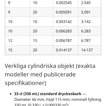
9
10
0.002545
2.545
9
20
0.005091
5.091
10
10
0.003142
3.142
10
20
0.006283
6.283
12
15
0.006787
6.787
15
20
0.014137
14.137
Verkliga cylindriska objekt (exakta
modeller med publicerade
specifikationer)
33 cl (330 mL) standard dryckesburk
—
Diameter 66 mm, höjd 115 mm; nominell fyllning
330 mL (0.330 L = 0.000330 m³).