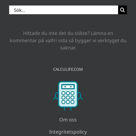
Sök
efter:
Hittade du inte det du sökte? Lämna en
kommentar på valfri sida så bygger vi verktyget du
saknar.
CALCULIFE.COM
Om oss
Integritetspolicy