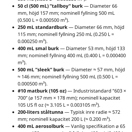
50 cl (500 mL) ”tallboy” burk
— Diameter 66
mm, höjd 157 mm; nominell fyllning 500 mL
(0.500 L = 0.000500 m³).
250 mL standardburk
— Diameter 66 mm, höjd
115 mm; nominell fyllning 250 mL (0.250 L =
0.000250 m³).
400 mL smal burk
— Diameter 53 mm, höjd 133
mm; nominell fyllning 400 mL (0.400 L = 0.000400
m³).
500 mL ”sleek” burk
— Diameter ≈ 57 mm, höjd
≈ 146 mm; nominell fyllning 500 mL (0.500 L =
0.000500 m³).
#10 matburk (105 oz)
— Industristandard ”603 ×
700” (⌀ 157 mm × 178 mm); nominell kapacitet
105 US fl oz (≈ 3.105 L = 0.003105 m³).
200-liters ståltunna
— Typisk inre radie ≈ 572
mm; nominell kapacitet 200 L (≈ 0.200 m³).
400 mL aerosolburk
— Vanlig specifikation ⌀ 65