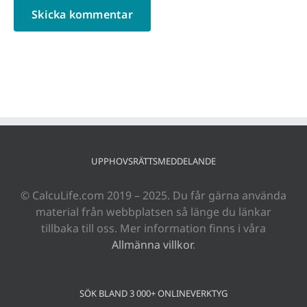
UPPHOVSRÄTTSMEDDELANDE
© CalcuLife.com 2019 – 2025. Du får gärna använda
material från webbplatsen så länge du länkar
tillbaka till oss. Mer information finns i våra
Allmänna villkor
.
SÖK BLAND 3 000+ ONLINEVERKTYG