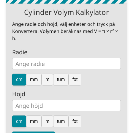
Cylinder Volym Kalkylator
Ange radie och höjd, välj enheter och tryck på
Konvertera. Volymen beräknas med V = π × r² ×
h.
Radie
cm
mm
m
tum
fot
Höjd
cm
mm
m
tum
fot