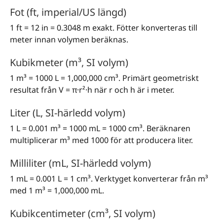
Fot (ft, imperial/US längd)
1 ft = 12 in = 0.3048 m exakt. Fötter konverteras till
meter innan volymen beräknas.
Kubikmeter (m³, SI volym)
1 m³ = 1000 L = 1,000,000 cm³. Primärt geometriskt
resultat från V = π·r²·h när r och h är i meter.
Liter (L, SI-härledd volym)
1 L = 0.001 m³ = 1000 mL = 1000 cm³. Beräknaren
multiplicerar m³ med 1000 för att producera liter.
Milliliter (mL, SI-härledd volym)
1 mL = 0.001 L = 1 cm³. Verktyget konverterar från m³
med 1 m³ = 1,000,000 mL.
Kubikcentimeter (cm³, SI volym)