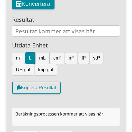
Konvertera
Resultat
Utdata Enhet
m³
L
mL
cm³
in³
ft³
yd³
US gal
Imp gal
Kopiera Resultat
Beräkningsprocessen kommer att visas här.