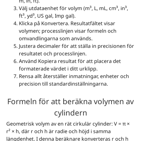
m, in, ft).
Välj utdataenhet för volym (m³, L, mL, cm³, in³,
ft³, yd³, US gal, Imp gal).
Klicka på Konvertera. Resultatfältet visar
volymen; processlinjen visar formeln och
omvandlingarna som används.
Justera decimaler för att ställa in precisionen för
resultatet och processlinjen.
Använd Kopiera resultat för att placera det
formaterade värdet i ditt urklipp.
Rensa allt återställer inmatningar, enheter och
precision till standardinställningarna.
Formeln för att beräkna volymen av
cylindern
Geometrisk volym av en rät cirkulär cylinder: V = π ×
r² × h, där r och h är radie och höjd i samma
längdenhet. I denna beräknare konverteras r och h