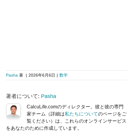
Pasha
著
|
2026年6月6日
|
数学
著者について:
Pasha
CalcuLife.comのディレクター。彼と彼の専門
家チーム（詳細は
私たちについて
のページをご
覧ください）は、これらのオンラインサービス
をあなたのために作成しています。