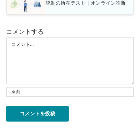
統制の所在テスト｜オンライン診断
コメントする
Comment