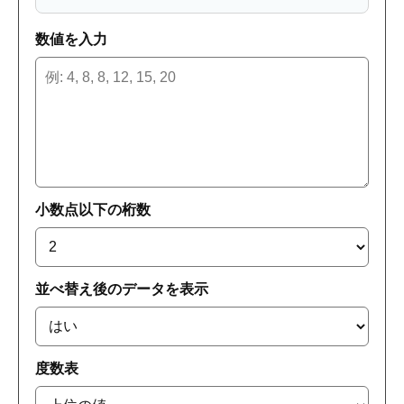
数値を入力
小数点以下の桁数
並べ替え後のデータを表示
度数表