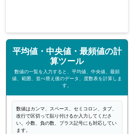
平均値・中央値・最頻値の計
算ツール
数値の一覧を入力すると、平均値、中央値、最頻
値、範囲、並べ替え後のデータ、度数表を計算しま
す。
数値はカンマ、スペース、セミコロン、タブ、
改行で区切って貼り付けるか入力してくださ
い。小数、負の数、プラス記号にも対応してい
ます。