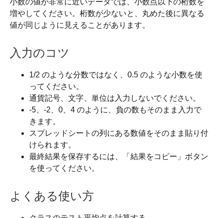
小数の値が非常に近いデータでは、小数点以下の桁数を
増やしてください。桁数が少ないと、丸めた後に異なる
値が同じように見えることがあります。
入力のコツ
1/2 のような分数ではなく、0.5 のような小数を使
ってください。
通貨記号、文字、単位は入力しないでください。
-5、-2、0、4 のように、負の数もそのまま入力で
きます。
スプレッドシートの列にある数値をそのまま貼り付
けられます。
最終結果を保存するには、「結果をコピー」ボタン
を使ってください。
よくある使い方
クラスのテスト平均点を計算する。