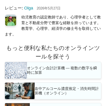
レビュー:
Olga
2026年5月27日
幼児教育の認定教師であり、心理学者として教
育と不動産分野で豊富な経験を持っています。
教育学、心理学、経済学の修士号を取得してい
ます。
もっと便利な私たちのオンラインツ
ールを探そう
オンライン合計計算機 — 複数の数字を瞬
時に加算
血中アルコール濃度推定・消失時間計
算機（オンライン）