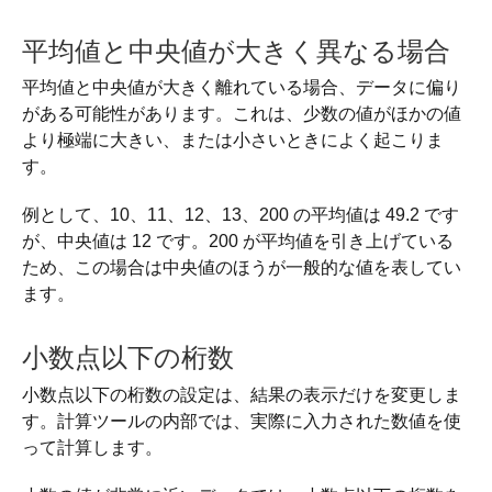
平均値と中央値が大きく異なる場合
平均値と中央値が大きく離れている場合、データに偏り
がある可能性があります。これは、少数の値がほかの値
より極端に大きい、または小さいときによく起こりま
す。
例として、10、11、12、13、200 の平均値は 49.2 です
が、中央値は 12 です。200 が平均値を引き上げている
ため、この場合は中央値のほうが一般的な値を表してい
ます。
小数点以下の桁数
小数点以下の桁数の設定は、結果の表示だけを変更しま
す。計算ツールの内部では、実際に入力された数値を使
って計算します。