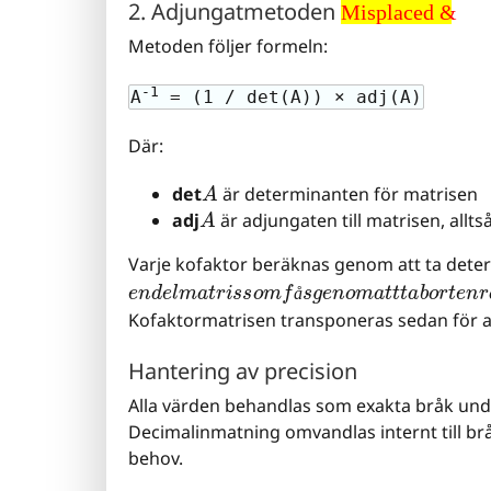
2. Adjungatmetoden
Misplaced &
Metoden följer formeln:
-1
A
= (1 / det(A)) × adj(A)
Där:
A
det
är determinanten för matrisen
A
adj
är adjungaten till matrisen, allt
Varje kofaktor beräknas genom att ta dete
e
n
d
e
l
m
a
t
r
i
s
s
o
m
f
å
s
g
e
n
o
m
a
t
t
t
a
b
o
r
t
å
Kofaktormatrisen transponeras sedan för a
Hantering av precision
Alla värden behandlas som exakta bråk und
Decimalinmatning omvandlas internt till brå
behov.