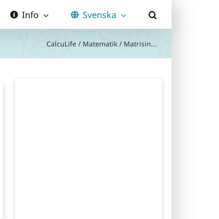
Info
Svenska
CalcuLife
/
Matematik
/
Matrisin...