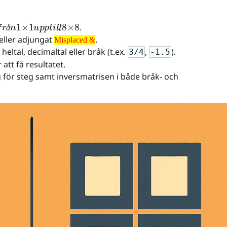
r
å
n
1
×
1
u
p
p
t
i
l
l
8
×
8
.
Misplaced &
å
eller adjungat
.
Misplaced &
heltal, decimaltal eller bråk (t.ex.
,
).
3/4
-1.5
att få resultatet.
eg för steg samt inversmatrisen i både bråk- och