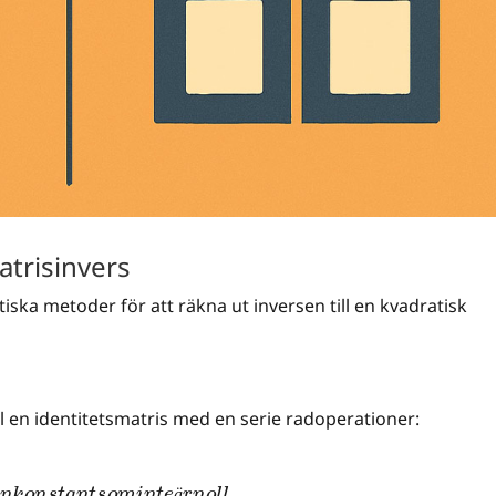
atrisinvers
ka metoder för att räkna ut inversen till en kvadratisk
 en identitetsmatris med en serie radoperationer:
d
e
n
k
o
n
s
t
a
n
t
s
o
m
i
n
t
e
ä
r
n
o
l
l