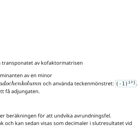
så transponatet av kofaktormatrisen
rminanten av en minor
e
n
r
a
d
o
c
h
e
n
k
o
l
u
m
n
i+j
och använda teckenmönstret:
.
(-1)
tt få adjungaten.
er beräkningen för att undvika avrundningsfel.
k och kan sedan visas som decimaler i slutresultatet vid