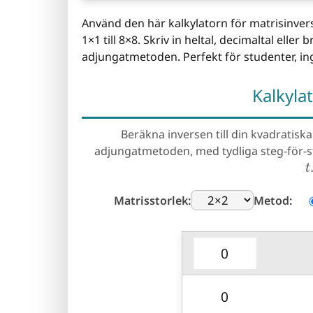
Använd den här kalkylatorn för matrisinvers f
1×1 till 8×8. Skriv in heltal, decimaltal ell
adjungatmetoden. Perfekt för studenter, ing
Kalkyla
Beräkna inversen till din kvadratis
adjungatmetoden, med tydliga steg-för-st
t
Matrisstorlek:
Metod: