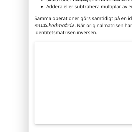
Addera eller subtrahera multiplar av en
Samma operationer görs samtidigt på en ide
e
n
u
t
ö
k
a
d
m
a
t
r
i
s
. När originalmatrisen har
ö
identitetsmatrisen inversen.
Misplaced &