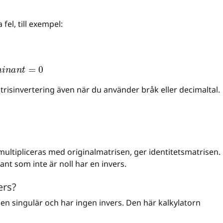
fel, till exempel:
m
i
n
a
n
t
=
0
atrisinvertering även när du använder bråk eller decimaltal.
multipliceras med originalmatrisen, ger identitetsmatrisen.
t som inte är noll har en invers.
ers?
en singulär och har ingen invers. Den här kalkylatorn