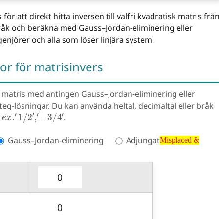
ör att direkt hitta inversen till valfri kvadratisk matris frå
er bråk och beräkna med Gauss–Jordan-eliminering eller
enjörer och alla som löser linjära system.
tor för matrisinvers
ka matris med antingen Gauss–Jordan-eliminering eller
eg-lösningar. Du kan använda heltal, decimaltal eller bråk
.
e
x
.
′
1
/
2
′
,
′
−
3
/
4
′
.
Misplaced &
Gauss–Jordan-eliminering
Adjungat
Misplaced &