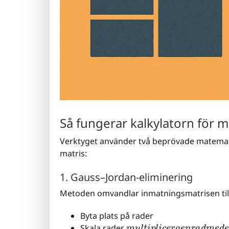
Så fungerar kalkylatorn för m
Verktyget använder två beprövade matematis
matris:
1. Gauss–Jordan-eliminering
Metoden omvandlar inmatningsmatrisen till
Byta plats på rader
m
u
l
t
i
p
l
i
c
e
r
a
e
n
r
a
d
m
e
Skala rader