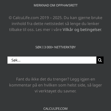
MERKNAD OM OPPHAVSRETT
© CalcuLife.com 2019 – 2025. Du kan gjerne bruke
innhold fra dette nettstedet så lenge du lenker
tilbake til oss. Les mer i våre
Vilkår og betingelser
.
SØK I 3 000+ NETTVERKTØY
Search
for:
Fant du ikke det du trenger? Legg igjen en
kommentar på en hvilken som helst side, så lager
vi verktøyet du savner.
CALCULIFE.COM