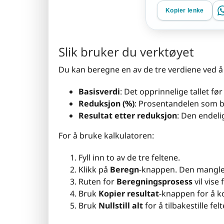
Kopier lenke
Slik bruker du verktøyet
Du kan beregne en av de tre verdiene ved å
Basisverdi
: Det opprinnelige tallet fø
Reduksjon (%)
: Prosentandelen som b
Resultat etter reduksjon
: Den endeli
For å bruke kalkulatoren:
Fyll inn to av de tre feltene.
Klikk på
Beregn
-knappen. Den manglen
Ruten for
Beregningsprosess
vil vise
Bruk
Kopier resultat
-knappen for å ko
Bruk
Nullstill alt
for å tilbakestille fel