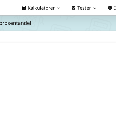
Kalkulatorer
Tester
 prosentandel