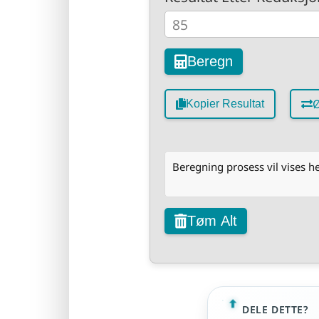
Beregn
Kopier Resultat
Beregning prosess vil vises he
Tøm Alt
DELE DETTE?